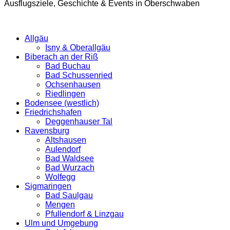
Ausflugsziele, Geschichte & Events in Oberschwaben
Allgäu
Isny & Oberallgäu
Biberach an der Riß
Bad Buchau
Bad Schussenried
Ochsenhausen
Riedlingen
Bodensee (westlich)
Friedrichshafen
Deggenhauser Tal
Ravensburg
Altshausen
Aulendorf
Bad Waldsee
Bad Wurzach
Wolfegg
Sigmaringen
Bad Saulgau
Mengen
Pfullendorf & Linzgau
Ulm und Umgebung