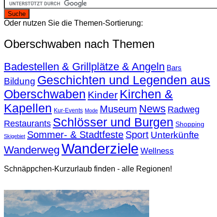
Oder nutzen Sie die Themen-Sortierung:
Oberschwaben nach Themen
Badestellen & Grillplätze & Angeln
Bars
Geschichten und Legenden aus
Bildung
Oberschwaben
Kirchen &
Kinder
Kapellen
News
Museum
Radweg
Kur-Events
Mode
Schlösser und Burgen
Restaurants
Shopping
Sommer- & Stadtfeste
Sport
Unterkünfte
Skigebiet
Wanderziele
Wanderweg
Wellness
Schnäppchen-Kurzurlaub finden - alle Regionen!