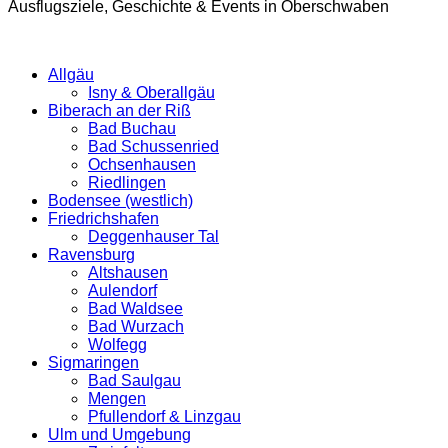
Ausflugsziele, Geschichte & Events in Oberschwaben
Allgäu
Isny & Oberallgäu
Biberach an der Riß
Bad Buchau
Bad Schussenried
Ochsenhausen
Riedlingen
Bodensee (westlich)
Friedrichshafen
Deggenhauser Tal
Ravensburg
Altshausen
Aulendorf
Bad Waldsee
Bad Wurzach
Wolfegg
Sigmaringen
Bad Saulgau
Mengen
Pfullendorf & Linzgau
Ulm und Umgebung