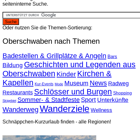
seiteninterne Suche.
Oder nutzen Sie die Themen-Sortierung:
Oberschwaben nach Themen
Badestellen & Grillplätze & Angeln
Bars
Geschichten und Legenden aus
Bildung
Oberschwaben
Kirchen &
Kinder
Kapellen
News
Museum
Radweg
Kur-Events
Mode
Schlösser und Burgen
Restaurants
Shopping
Sommer- & Stadtfeste
Sport
Unterkünfte
Skigebiet
Wanderziele
Wanderweg
Wellness
Schnäppchen-Kurzurlaub finden - alle Regionen!