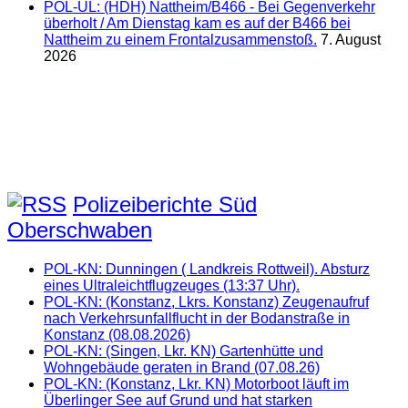
POL-UL: (HDH) Nattheim/B466 - Bei Gegenverkehr
überholt / Am Dienstag kam es auf der B466 bei
Nattheim zu einem Frontalzusammenstoß.
7. August
2026
Polizeiberichte Süd
Oberschwaben
POL-KN: Dunningen ( Landkreis Rottweil). Absturz
eines Ultraleichtflugzeuges (13:37 Uhr).
POL-KN: (Konstanz, Lkrs. Konstanz) Zeugenaufruf
nach Verkehrsunfallflucht in der Bodanstraße in
Konstanz (08.08.2026)
POL-KN: (Singen, Lkr. KN) Gartenhütte und
Wohngebäude geraten in Brand (07.08.26)
POL-KN: (Konstanz, Lkr. KN) Motorboot läuft im
Überlinger See auf Grund und hat starken