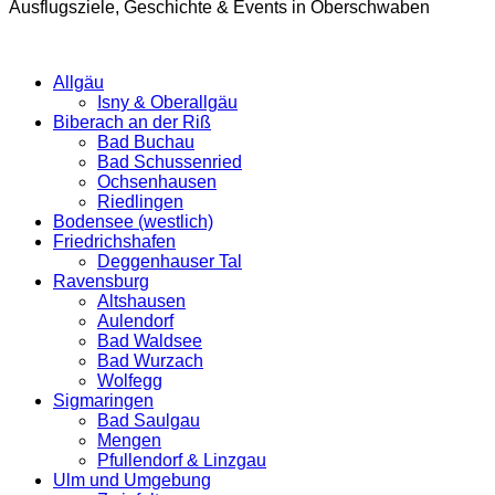
Ausflugsziele, Geschichte & Events in Oberschwaben
Allgäu
Isny & Oberallgäu
Biberach an der Riß
Bad Buchau
Bad Schussenried
Ochsenhausen
Riedlingen
Bodensee (westlich)
Friedrichshafen
Deggenhauser Tal
Ravensburg
Altshausen
Aulendorf
Bad Waldsee
Bad Wurzach
Wolfegg
Sigmaringen
Bad Saulgau
Mengen
Pfullendorf & Linzgau
Ulm und Umgebung