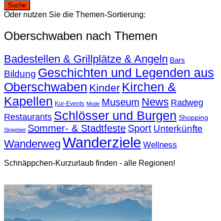
Oder nutzen Sie die Themen-Sortierung:
Oberschwaben nach Themen
Badestellen & Grillplätze & Angeln
Bars
Geschichten und Legenden aus
Bildung
Oberschwaben
Kirchen &
Kinder
Kapellen
News
Museum
Radweg
Kur-Events
Mode
Schlösser und Burgen
Restaurants
Shopping
Sommer- & Stadtfeste
Sport
Unterkünfte
Skigebiet
Wanderziele
Wanderweg
Wellness
Schnäppchen-Kurzurlaub finden - alle Regionen!