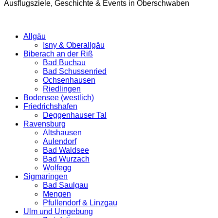
Ausflugsziele, Geschichte & Events in Oberschwaben
Allgäu
Isny & Oberallgäu
Biberach an der Riß
Bad Buchau
Bad Schussenried
Ochsenhausen
Riedlingen
Bodensee (westlich)
Friedrichshafen
Deggenhauser Tal
Ravensburg
Altshausen
Aulendorf
Bad Waldsee
Bad Wurzach
Wolfegg
Sigmaringen
Bad Saulgau
Mengen
Pfullendorf & Linzgau
Ulm und Umgebung