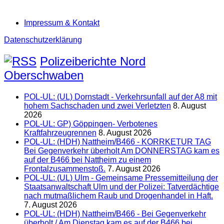
Impressum & Kontakt
Datenschutzerklärung
Polizeiberichte Nord
Oberschwaben
POL-UL: (UL) Dornstadt - Verkehrsunfall auf der A8 mit
hohem Sachschaden und zwei Verletzten
8. August
2026
POL-UL: GP) Göppingen- Verbotenes
Kraftfahrzeugrennen
8. August 2026
POL-UL: (HDH) Nattheim/B466 - KORRKETUR TAG
Bei Gegenverkehr überholt Am DONNERSTAG kam es
auf der B466 bei Nattheim zu einem
Frontalzusammenstoß.
7. August 2026
POL-UL: (UL) Ulm - Gemeinsame Pressemitteilung der
Staatsanwaltschaft Ulm und der Polizei: Tatverdächtige
nach mutmaßlichem Raub und Drogenhandel in Haft.
7. August 2026
POL-UL: (HDH) Nattheim/B466 - Bei Gegenverkehr
überholt / Am Dienstag kam es auf der B466 bei