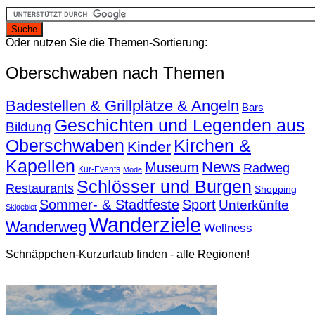
Oder nutzen Sie die Themen-Sortierung:
Oberschwaben nach Themen
Badestellen & Grillplätze & Angeln
Bars
Geschichten und Legenden aus
Bildung
Oberschwaben
Kirchen &
Kinder
Kapellen
News
Museum
Radweg
Kur-Events
Mode
Schlösser und Burgen
Restaurants
Shopping
Sommer- & Stadtfeste
Sport
Unterkünfte
Skigebiet
Wanderziele
Wanderweg
Wellness
Schnäppchen-Kurzurlaub finden - alle Regionen!