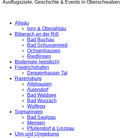
Ausflugsziele, Geschichte & Events in Oberschwaben
Allgäu
Isny & Oberallgäu
Biberach an der Riß
Bad Buchau
Bad Schussenried
Ochsenhausen
Riedlingen
Bodensee (westlich)
Friedrichshafen
Deggenhauser Tal
Ravensburg
Altshausen
Aulendorf
Bad Waldsee
Bad Wurzach
Wolfegg
Sigmaringen
Bad Saulgau
Mengen
Pfullendorf & Linzgau
Ulm und Umgebung