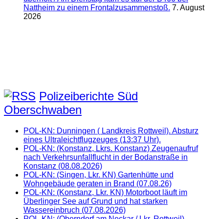
Nattheim zu einem Frontalzusammenstoß.
7. August
2026
Polizeiberichte Süd
Oberschwaben
POL-KN: Dunningen ( Landkreis Rottweil). Absturz
eines Ultraleichtflugzeuges (13:37 Uhr).
POL-KN: (Konstanz, Lkrs. Konstanz) Zeugenaufruf
nach Verkehrsunfallflucht in der Bodanstraße in
Konstanz (08.08.2026)
POL-KN: (Singen, Lkr. KN) Gartenhütte und
Wohngebäude geraten in Brand (07.08.26)
POL-KN: (Konstanz, Lkr. KN) Motorboot läuft im
Überlinger See auf Grund und hat starken
Wassereinbruch (07.08.2026)
POL-KN: (Oberndorf am Neckar / Lkr. Rottweil)