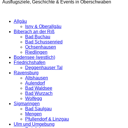
Ausflugsziele, Geschichte & Events in Oberschwaben
Allgäu
Isny & Oberallgäu
Biberach an der Riß
Bad Buchau
Bad Schussenried
Ochsenhausen
Riedlingen
Bodensee (westlich)
Friedrichshafen
Deggenhauser Tal
Ravensburg
Altshausen
Aulendorf
Bad Waldsee
Bad Wurzach
Wolfegg
Sigmaringen
Bad Saulgau
Mengen
Pfullendorf & Linzgau
Ulm und Umgebung