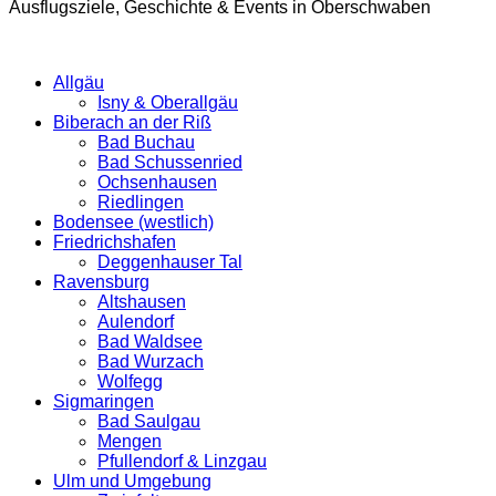
Ausflugsziele, Geschichte & Events in Oberschwaben
Allgäu
Isny & Oberallgäu
Biberach an der Riß
Bad Buchau
Bad Schussenried
Ochsenhausen
Riedlingen
Bodensee (westlich)
Friedrichshafen
Deggenhauser Tal
Ravensburg
Altshausen
Aulendorf
Bad Waldsee
Bad Wurzach
Wolfegg
Sigmaringen
Bad Saulgau
Mengen
Pfullendorf & Linzgau
Ulm und Umgebung