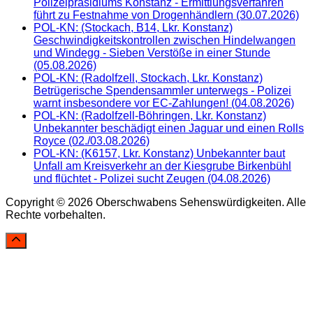
Polizeipräsidiums Konstanz - Ermittlungsverfahren
führt zu Festnahme von Drogenhändlern (30.07.2026)
POL-KN: (Stockach, B14, Lkr. Konstanz)
Geschwindigkeitskontrollen zwischen Hindelwangen
und Windegg - Sieben Verstöße in einer Stunde
(05.08.2026)
POL-KN: (Radolfzell, Stockach, Lkr. Konstanz)
Betrügerische Spendensammler unterwegs - Polizei
warnt insbesondere vor EC-Zahlungen! (04.08.2026)
POL-KN: (Radolfzell-Böhringen, Lkr. Konstanz)
Unbekannter beschädigt einen Jaguar und einen Rolls
Royce (02./03.08.2026)
POL-KN: (K6157, Lkr. Konstanz) Unbekannter baut
Unfall am Kreisverkehr an der Kiesgrube Birkenbühl
und flüchtet - Polizei sucht Zeugen (04.08.2026)
Copyright © 2026 Oberschwabens Sehenswürdigkeiten. Alle
Rechte vorbehalten.