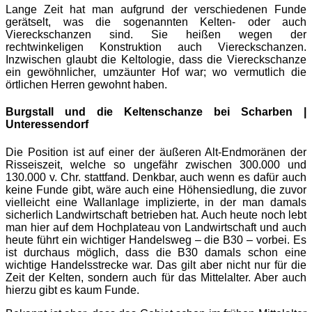
Lange Zeit hat man aufgrund der verschiedenen Funde
gerätselt, was die sogenannten Kelten- oder auch
Viereckschanzen sind. Sie heißen wegen der
rechtwinkeligen Konstruktion auch Viereckschanzen.
Inzwischen glaubt die Keltologie, dass die Viereckschanze
ein gewöhnlicher, umzäunter Hof war; wo vermutlich die
örtlichen Herren gewohnt haben.
Burgstall und die Keltenschanze bei Scharben |
Unteressendorf
Die Position ist auf einer der äußeren Alt-Endmoränen der
Risseiszeit, welche so ungefähr zwischen 300.000 und
130.000 v. Chr. stattfand. Denkbar, auch wenn es dafür auch
keine Funde gibt, wäre auch eine Höhensiedlung, die zuvor
vielleicht eine Wallanlage implizierte, in der man damals
sicherlich Landwirtschaft betrieben hat. Auch heute noch lebt
man hier auf dem Hochplateau von Landwirtschaft und auch
heute führt ein wichtiger Handelsweg – die B30 – vorbei. Es
ist durchaus möglich, dass die B30 damals schon eine
wichtige Handelsstrecke war. Das gilt aber nicht nur für die
Zeit der Kelten, sondern auch für das Mittelalter. Aber auch
hierzu gibt es kaum Funde.