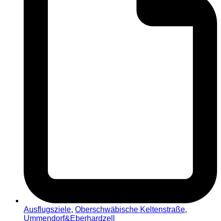
Ausflugsziele
,
Oberschwäbische Keltenstraße
,
Ummendorf&Eberhardzell