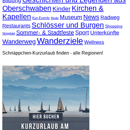
Bildung
Oberschwaben
Kirchen &
Kinder
Kapellen
News
Museum
Radweg
Kur-Events
Mode
Schlösser und Burgen
Restaurants
Shopping
Sommer- & Stadtfeste
Sport
Unterkünfte
Skigebiet
Wanderziele
Wanderweg
Wellness
Schnäppchen-Kurzurlaub finden - alle Regionen!