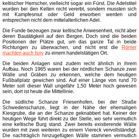
keltischer Herrscher, vielleicht sogar ein Fürst. Die Adelstitel
wurden bei den Kelten nicht vererbt, sondern mussten sich
mit Kampfesmut oder Geld erworben werden und
entsprechen nicht dem mittelalterlichen Adel.
Die Funde bezeugen zwar keltische Anwesenheit, nicht aber
deren Bautätigkeit auf den Bergen. Doch sind die beiden
Positionen der Plätze gut, um das ganze Tal in beide
Richtungen zu überwachen, und nicht erst die
Römer
machten auch Isny
zu einem handelstätigen Ort.
Die beiden Anlagen sind zudem recht ähnlich in ihrem
Aufbau. Noch 1965 waren bei der nördlichen Schanze zwei
Wälle und Gräben zu erkennen, welche dem heutigen
Fußballplatz gewichen sind. Auf einer Länge von rund 70
Meter soll dieser Wall ungefähr 1,50 Meter hoch gewesen
sein, dort ist heute die Mittellinie.
Die südliche Schanze Friesenhofen, bei der Straße
Schwedenschanze, liegt in der Nähe der ehemaligen
Kiesgrube, die an der Schanze geknabbert hat. Keiner der
heutigen Wege führt direkt zu der Stelle, wo sehr vermutlich
eine keltische Burg stand. Zwei bereits existierende Wälle
wurden mit zwei weiteren zu einem Viereck vervollständigt.
Die nachträglich hinzugefügten Wälle stammen vermutlich