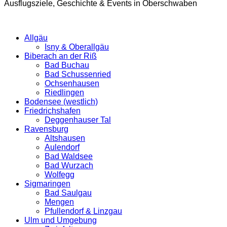
Ausflugsziele, Geschichte & Events in Oberschwaben
Allgäu
Isny & Oberallgäu
Biberach an der Riß
Bad Buchau
Bad Schussenried
Ochsenhausen
Riedlingen
Bodensee (westlich)
Friedrichshafen
Deggenhauser Tal
Ravensburg
Altshausen
Aulendorf
Bad Waldsee
Bad Wurzach
Wolfegg
Sigmaringen
Bad Saulgau
Mengen
Pfullendorf & Linzgau
Ulm und Umgebung