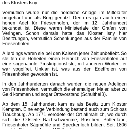
des Klosters Isny.
Vermutlich wurde nur die nördliche Anlage im Mittelalter
umgebaut und als Burg genutzt. Denn es gab auch einen
hohen Adel für Friesenhofen, der im 12. Jahrhundert
bekundet ist. Diese waren Ministeriale der Grafen von
Veringen. Schon damals hatte das Kloster Isny hier
Besitzungen, vermutlich Schenkungen aus der Familie von
Friesenhofen.
Allerdings waren sie bei den Kaisern jener Zeit unbeliebt. So
stellten die Hoheiten einen Heinrich von Friesenhofen auf
eine sogenannte Proskriptionsliste, mit anderen Worten, er
war vogelfrei. Unklar ist, was aus den Edelfreien von
Friesenhofen geworden ist.
In den Jahrhunderten danach wurden die neuen Adeligen
von Friesenhofen, vermutlich die ehemaligen Maier, aber zu
Geld kommen und sogar Ortsvorstand (Schultheiß).
Ab dem 15. Jahrhundert kam es als Besitz zum Kloster
Kempten. Eine enge Verbindung bestand auch zum Schloss
Trauchburg. Ab 1771 verödete der Ort allmählich, wo durch
sich die Ortsteile Bachschwemme, Boschen, Bottentann,
Friesenhofer Sägmühle und Speckenloch bilden. Seit 1806