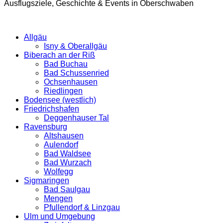
Ausflugsziele, Geschichte & Events in Oberschwaben
Allgäu
Isny & Oberallgäu
Biberach an der Riß
Bad Buchau
Bad Schussenried
Ochsenhausen
Riedlingen
Bodensee (westlich)
Friedrichshafen
Deggenhauser Tal
Ravensburg
Altshausen
Aulendorf
Bad Waldsee
Bad Wurzach
Wolfegg
Sigmaringen
Bad Saulgau
Mengen
Pfullendorf & Linzgau
Ulm und Umgebung