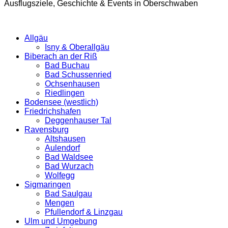
Ausflugsziele, Geschichte & Events in Oberschwaben
Allgäu
Isny & Oberallgäu
Biberach an der Riß
Bad Buchau
Bad Schussenried
Ochsenhausen
Riedlingen
Bodensee (westlich)
Friedrichshafen
Deggenhauser Tal
Ravensburg
Altshausen
Aulendorf
Bad Waldsee
Bad Wurzach
Wolfegg
Sigmaringen
Bad Saulgau
Mengen
Pfullendorf & Linzgau
Ulm und Umgebung