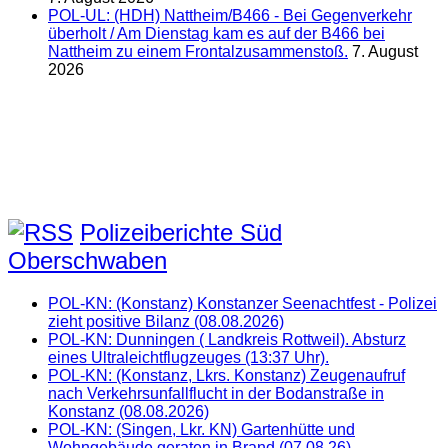
POL-UL: (HDH) Nattheim/B466 - Bei Gegenverkehr
überholt / Am Dienstag kam es auf der B466 bei
Nattheim zu einem Frontalzusammenstoß.
7. August
2026
Polizeiberichte Süd
Oberschwaben
POL-KN: (Konstanz) Konstanzer Seenachtfest - Polizei
zieht positive Bilanz (08.08.2026)
POL-KN: Dunningen ( Landkreis Rottweil). Absturz
eines Ultraleichtflugzeuges (13:37 Uhr).
POL-KN: (Konstanz, Lkrs. Konstanz) Zeugenaufruf
nach Verkehrsunfallflucht in der Bodanstraße in
Konstanz (08.08.2026)
POL-KN: (Singen, Lkr. KN) Gartenhütte und
Wohngebäude geraten in Brand (07.08.26)