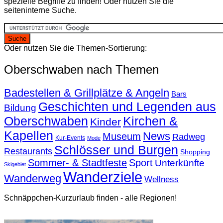
spezielle Begriffe zu finden! Oder nutzen Sie die
seiteninterne Suche.
Oder nutzen Sie die Themen-Sortierung:
Oberschwaben nach Themen
Badestellen & Grillplätze & Angeln
Bars
Geschichten und Legenden aus
Bildung
Oberschwaben
Kirchen &
Kinder
Kapellen
News
Museum
Radweg
Kur-Events
Mode
Schlösser und Burgen
Restaurants
Shopping
Sommer- & Stadtfeste
Sport
Unterkünfte
Skigebiet
Wanderziele
Wanderweg
Wellness
Schnäppchen-Kurzurlaub finden - alle Regionen!