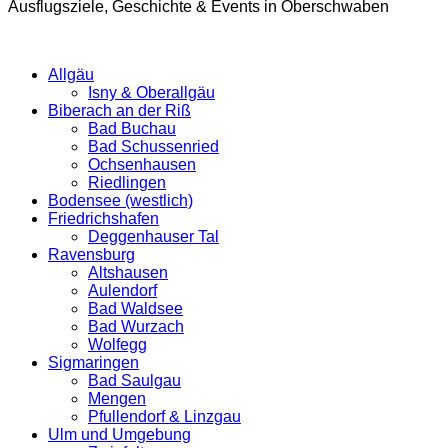
Ausflugsziele, Geschichte & Events in Oberschwaben
Allgäu
Isny & Oberallgäu
Biberach an der Riß
Bad Buchau
Bad Schussenried
Ochsenhausen
Riedlingen
Bodensee (westlich)
Friedrichshafen
Deggenhauser Tal
Ravensburg
Altshausen
Aulendorf
Bad Waldsee
Bad Wurzach
Wolfegg
Sigmaringen
Bad Saulgau
Mengen
Pfullendorf & Linzgau
Ulm und Umgebung