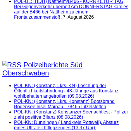
POL-UL: (HDH) Nattheim/B466 - KORRKETUR TAG
Bei Gegenverkehr überholt Am DONNERSTAG kam es
auf der B466 bei Nattheim zu einem
Frontalzusammenstoß.
7. August 2026
Polizeiberichte Süd
Oberschwaben
POL-KN: (Konstanz, Lkrs. KN) Löschung der
Öffentlichkeitsfahndung - 43-Jährige aus Konstanz
wohlbehalten angetroffen (09.08.2026)
POL-KN: (Konstanz, Lkrs. Konstanz) Bootsbrand
Bodensee Insel Mainau - 78465 Litzelstetten
POL-KN: (Konstanz) Konstanzer Seenachtfest - Polizei
zieht positive Bilanz (08.08.2026)
POL-KN: Dunningen ( Landkreis Rottweil). Absturz
eines Ultraleichtflugzeuges (13:37 Uhr).