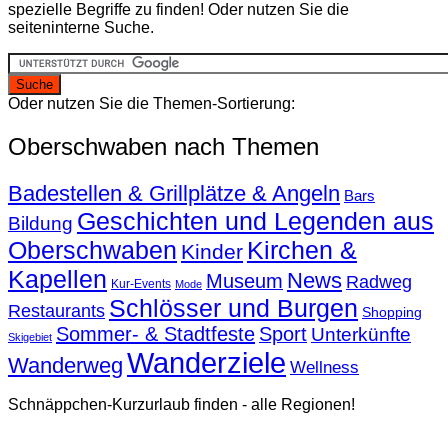
spezielle Begriffe zu finden! Oder nutzen Sie die
seiteninterne Suche.
Oder nutzen Sie die Themen-Sortierung:
Oberschwaben nach Themen
Badestellen & Grillplätze & Angeln
Bars
Geschichten und Legenden aus
Bildung
Oberschwaben
Kirchen &
Kinder
Kapellen
News
Museum
Radweg
Kur-Events
Mode
Schlösser und Burgen
Restaurants
Shopping
Sommer- & Stadtfeste
Sport
Unterkünfte
Skigebiet
Wanderziele
Wanderweg
Wellness
Schnäppchen-Kurzurlaub finden - alle Regionen!