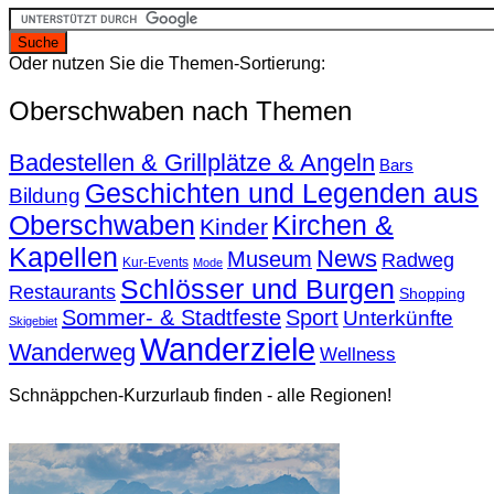
Oder nutzen Sie die Themen-Sortierung:
Oberschwaben nach Themen
Badestellen & Grillplätze & Angeln
Bars
Geschichten und Legenden aus
Bildung
Oberschwaben
Kirchen &
Kinder
Kapellen
News
Museum
Radweg
Kur-Events
Mode
Schlösser und Burgen
Restaurants
Shopping
Sommer- & Stadtfeste
Sport
Unterkünfte
Skigebiet
Wanderziele
Wanderweg
Wellness
Schnäppchen-Kurzurlaub finden - alle Regionen!