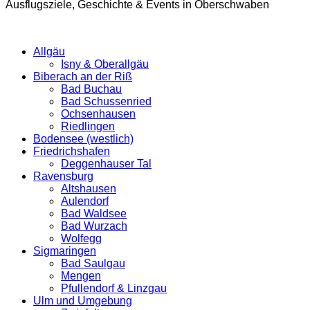
Ausflugsziele, Geschichte & Events in Oberschwaben
Allgäu
Isny & Oberallgäu
Biberach an der Riß
Bad Buchau
Bad Schussenried
Ochsenhausen
Riedlingen
Bodensee (westlich)
Friedrichshafen
Deggenhauser Tal
Ravensburg
Altshausen
Aulendorf
Bad Waldsee
Bad Wurzach
Wolfegg
Sigmaringen
Bad Saulgau
Mengen
Pfullendorf & Linzgau
Ulm und Umgebung