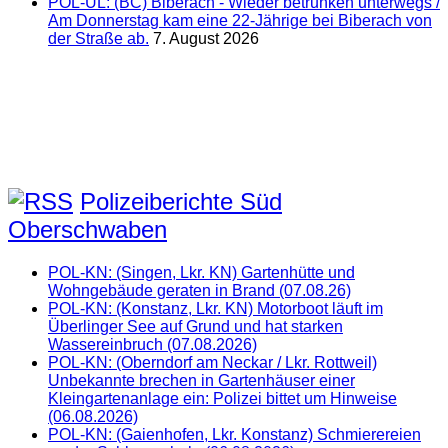
POL-UL: (BC) Biberach - Wieder betrunken unterwegs /
Am Donnerstag kam eine 22-Jährige bei Biberach von
der Straße ab.
7. August 2026
Polizeiberichte Süd
Oberschwaben
POL-KN: (Singen, Lkr. KN) Gartenhütte und
Wohngebäude geraten in Brand (07.08.26)
POL-KN: (Konstanz, Lkr. KN) Motorboot läuft im
Überlinger See auf Grund und hat starken
Wassereinbruch (07.08.2026)
POL-KN: (Oberndorf am Neckar / Lkr. Rottweil)
Unbekannte brechen in Gartenhäuser einer
Kleingartenanlage ein: Polizei bittet um Hinweise
(06.08.2026)
POL-KN: (Gaienhofen, Lkr. Konstanz) Schmierereien