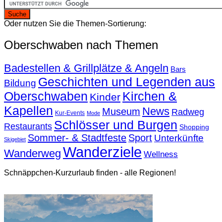
Oder nutzen Sie die Themen-Sortierung:
Oberschwaben nach Themen
Badestellen & Grillplätze & Angeln
Bars
Geschichten und Legenden aus
Bildung
Oberschwaben
Kirchen &
Kinder
Kapellen
News
Museum
Radweg
Kur-Events
Mode
Schlösser und Burgen
Restaurants
Shopping
Sommer- & Stadtfeste
Sport
Unterkünfte
Skigebiet
Wanderziele
Wanderweg
Wellness
Schnäppchen-Kurzurlaub finden - alle Regionen!