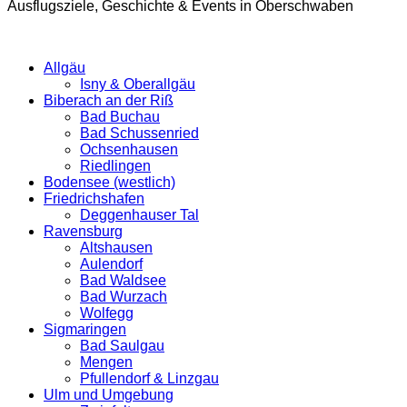
Ausflugsziele, Geschichte & Events in Oberschwaben
Allgäu
Isny & Oberallgäu
Biberach an der Riß
Bad Buchau
Bad Schussenried
Ochsenhausen
Riedlingen
Bodensee (westlich)
Friedrichshafen
Deggenhauser Tal
Ravensburg
Altshausen
Aulendorf
Bad Waldsee
Bad Wurzach
Wolfegg
Sigmaringen
Bad Saulgau
Mengen
Pfullendorf & Linzgau
Ulm und Umgebung