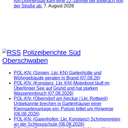
Am Donnerstag kam eine 22-Jährige bei Biberach von
der Straße ab.
7. August 2026
Polizeiberichte Süd
Oberschwaben
POL-KN: (Singen, Lkr. KN) Gartenhütte und
Wohngebäude geraten in Brand (07.08.26)
POL-KN: (Konstanz, Lkr. KN) Motorboot läuft im
Überlinger See auf Grund und hat starken
Wassereinbruch (07.08.2026)
POL-KN: (Oberndorf am Neckar / Lkr. Rottweil)
Unbekannte brechen in Gartenhäuser einer
Kleingartenanlage ein: Polizei bittet um Hinweise
(06.08.2026)
POL-KN: (Gaienhofen, Lkr. Konstanz) Schmierereien
an der Schlossschule (06.08.2026)