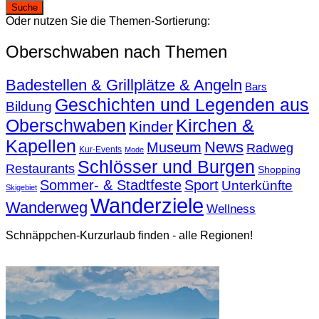
Oder nutzen Sie die Themen-Sortierung:
Oberschwaben nach Themen
Badestellen & Grillplätze & Angeln
Bars
Geschichten und Legenden aus
Bildung
Oberschwaben
Kirchen &
Kinder
Kapellen
News
Museum
Radweg
Kur-Events
Mode
Schlösser und Burgen
Restaurants
Shopping
Sommer- & Stadtfeste
Sport
Unterkünfte
Skigebiet
Wanderziele
Wanderweg
Wellness
Schnäppchen-Kurzurlaub finden - alle Regionen!