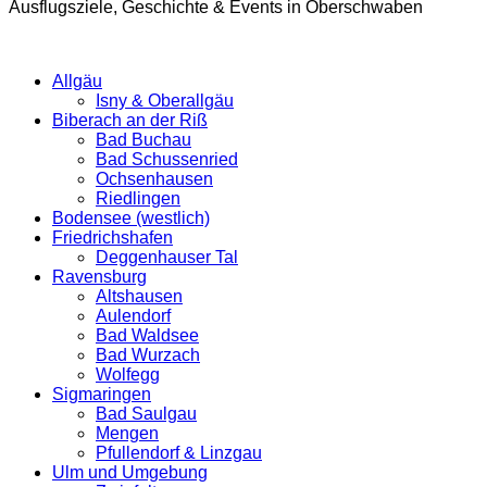
Ausflugsziele, Geschichte & Events in Oberschwaben
Allgäu
Isny & Oberallgäu
Biberach an der Riß
Bad Buchau
Bad Schussenried
Ochsenhausen
Riedlingen
Bodensee (westlich)
Friedrichshafen
Deggenhauser Tal
Ravensburg
Altshausen
Aulendorf
Bad Waldsee
Bad Wurzach
Wolfegg
Sigmaringen
Bad Saulgau
Mengen
Pfullendorf & Linzgau
Ulm und Umgebung