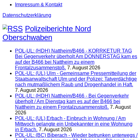
Impressum & Kontakt
Datenschutzerklärung
Polizeiberichte Nord
Oberschwaben
POL-UL: (HDH) Nattheim/B466 - KORRKETUR TAG
Bei Gegenverkehr überholt Am DONNERSTAG kam es
auf der B466 bei Nattheim zu einem
Frontalzusammenstoß.
7. August 2026
POL-UL: (UL) Ulm - Gemeinsame Pressemitteilung der
Staatsanwaltschaft Ulm und der Polizei: Tatverdächtige
nach mutmaßlichem Raub und Drogenhandel in Haft.
7. August 2026
POL-UL: (HDH) Nattheim/B466 - Bei Gegenverkehr
überholt / Am Dienstag kam es auf der B466 bei
Nattheim zu einem Frontalzusammenstoß.
7. August
2026
POL-UL: (UL) Erbach - Einbruch in Wohnung / Am
Mittwoch gelangte ein Unbekannter in eine Wohnung
in Erbach.
7. August 2026
POL-UL: (BC) Biberach - Wieder betrunken unterwegs /