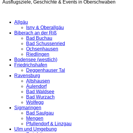
Ausflugsziele, Geschichte & Events in Oberschwaben
Allgäu
Isny & Oberallgäu
Biberach an der Riß
Bad Buchau
Bad Schussenried
Ochsenhausen
Riedlingen
Bodensee (westlich)
Friedrichshafen
Deggenhauser Tal
Ravensburg
Altshausen
Aulendorf
Bad Waldsee
Bad Wurzach
Wolfegg
Sigmaringen
Bad Saulgau
Mengen
Pfullendorf & Linzgau
Ulm und Umgebung