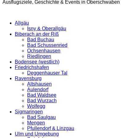
Ausflugsziele, Geschichte & Events in Oberschwaben
Allgäu
Isny & Oberallgäu
Biberach an der Riß
Bad Buchau
Bad Schussenried
Ochsenhausen
Riedlingen
Bodensee (westlich)
Friedrichshafen
Deggenhauser Tal
Ravensburg
Altshausen
Aulendorf
Bad Waldsee
Bad Wurzach
Wolfegg
Sigmaringen
Bad Saulgau
Mengen
Pfullendorf & Linzgau
Ulm und Umgebung