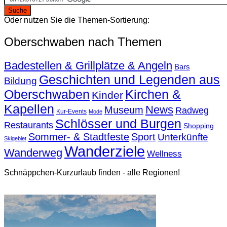
Oder nutzen Sie die Themen-Sortierung:
Oberschwaben nach Themen
Badestellen & Grillplätze & Angeln
Bars
Geschichten und Legenden aus
Bildung
Oberschwaben
Kirchen &
Kinder
Kapellen
News
Museum
Radweg
Kur-Events
Mode
Schlösser und Burgen
Restaurants
Shopping
Sommer- & Stadtfeste
Sport
Unterkünfte
Skigebiet
Wanderziele
Wanderweg
Wellness
Schnäppchen-Kurzurlaub finden - alle Regionen!