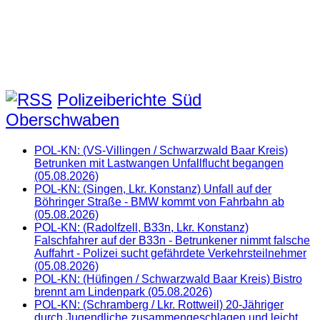
Polizeiberichte Süd
Oberschwaben
POL-KN: (VS-Villingen / Schwarzwald Baar Kreis)
Betrunken mit Lastwangen Unfallflucht begangen
(05.08.2026)
POL-KN: (Singen, Lkr. Konstanz) Unfall auf der
Böhringer Straße - BMW kommt von Fahrbahn ab
(05.08.2026)
POL-KN: (Radolfzell, B33n, Lkr. Konstanz)
Falschfahrer auf der B33n - Betrunkener nimmt falsche
Auffahrt - Polizei sucht gefährdete Verkehrsteilnehmer
(05.08.2026)
POL-KN: (Hüfingen / Schwarzwald Baar Kreis) Bistro
brennt am Lindenpark (05.08.2026)
POL-KN: (Schramberg / Lkr. Rottweil) 20-Jähriger
durch Jugendliche zusammengeschlagen und leicht