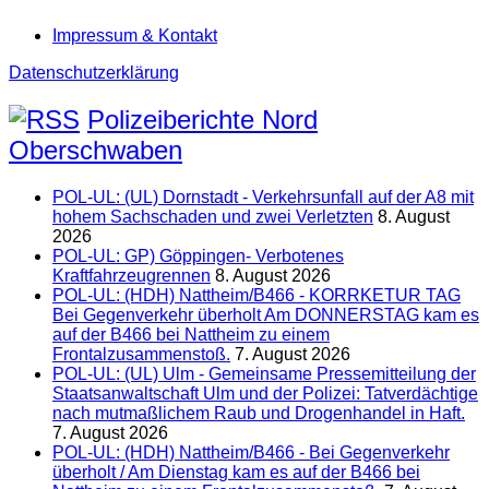
Impressum & Kontakt
Datenschutzerklärung
Polizeiberichte Nord
Oberschwaben
POL-UL: (UL) Dornstadt - Verkehrsunfall auf der A8 mit
hohem Sachschaden und zwei Verletzten
8. August
2026
POL-UL: GP) Göppingen- Verbotenes
Kraftfahrzeugrennen
8. August 2026
POL-UL: (HDH) Nattheim/B466 - KORRKETUR TAG
Bei Gegenverkehr überholt Am DONNERSTAG kam es
auf der B466 bei Nattheim zu einem
Frontalzusammenstoß.
7. August 2026
POL-UL: (UL) Ulm - Gemeinsame Pressemitteilung der
Staatsanwaltschaft Ulm und der Polizei: Tatverdächtige
nach mutmaßlichem Raub und Drogenhandel in Haft.
7. August 2026
POL-UL: (HDH) Nattheim/B466 - Bei Gegenverkehr
überholt / Am Dienstag kam es auf der B466 bei