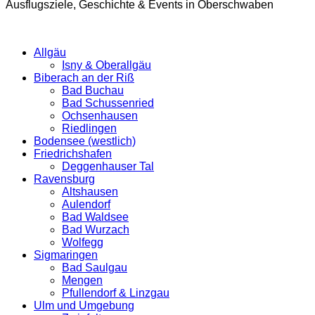
Ausflugsziele, Geschichte & Events in Oberschwaben
Allgäu
Isny & Oberallgäu
Biberach an der Riß
Bad Buchau
Bad Schussenried
Ochsenhausen
Riedlingen
Bodensee (westlich)
Friedrichshafen
Deggenhauser Tal
Ravensburg
Altshausen
Aulendorf
Bad Waldsee
Bad Wurzach
Wolfegg
Sigmaringen
Bad Saulgau
Mengen
Pfullendorf & Linzgau
Ulm und Umgebung