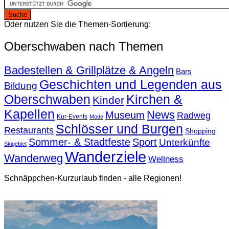
Oder nutzen Sie die Themen-Sortierung:
Oberschwaben nach Themen
Badestellen & Grillplätze & Angeln
Bars
Geschichten und Legenden aus
Bildung
Oberschwaben
Kirchen &
Kinder
Kapellen
News
Museum
Radweg
Kur-Events
Mode
Schlösser und Burgen
Restaurants
Shopping
Sommer- & Stadtfeste
Sport
Unterkünfte
Skigebiet
Wanderziele
Wanderweg
Wellness
Schnäppchen-Kurzurlaub finden - alle Regionen!