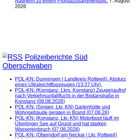
Nattheim zu einem Frontalzusammenstoß.
7. August
2026
Polizeiberichte Süd
Oberschwaben
POL-KN: Dunningen ( Landkreis Rottweil). Absturz
eines Ultraleichtflugzeuges (13:37 Uhr).
POL-KN: (Konstanz, Lkrs. Konstanz) Zeugenaufruf
nach Verkehrsunfallflucht in der Bodanstraße in
Konstanz (08.08.2026)
POL-KN: (Singen, Lkr. KN) Gartenhütte und
Wohngebäude geraten in Brand (07.08.26)
POL-KN: (Konstanz, Lkr. KN) Motorboot läuft im
Überlinger See auf Grund und hat starken
Wassereinbruch (07.08.2026)
POL-KN: (Oberndorf am Neckar / Lkr. Rottweil)