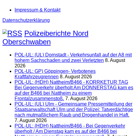
Impressum & Kontakt
Datenschutzerklärung
Polizeiberichte Nord
Oberschwaben
POL-UL: (UL) Dornstadt - Verkehrsunfall auf der A8 mit
hohem Sachschaden und zwei Verletzten
8. August
2026
POL-UL: GP) Göppingen- Verbotenes
Kraftfahrzeugrennen
8. August 2026
POL-UL: (HDH) Nattheim/B466 - KORRKETUR TAG
Bei Gegenverkehr überholt Am DONNERSTAG kam es
auf der B466 bei Nattheim zu einem
Frontalzusammenstoß.
7. August 2026
POL-UL: (UL) Ulm - Gemeinsame Pressemitteilung der
Staatsanwaltschaft Ulm und der Polizei: Tatverdächtige
nach mutmaßlichem Raub und Drogenhandel in Haft.
7. August 2026
POL-UL: (HDH) Nattheim/B466 - Bei Gegenverkehr
überholt / Am Dienstag kam es auf der B466 bei