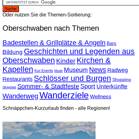
Oder nutzen Sie die Themen-Sortierung:
Oberschwaben nach Themen
Badestellen & Grillplätze & Angeln
Bars
Geschichten und Legenden aus
Bildung
Oberschwaben
Kirchen &
Kinder
Kapellen
News
Museum
Radweg
Kur-Events
Mode
Schlösser und Burgen
Restaurants
Shopping
Sommer- & Stadtfeste
Sport
Unterkünfte
Skigebiet
Wanderziele
Wanderweg
Wellness
Schnäppchen-Kurzurlaub finden - alle Regionen!