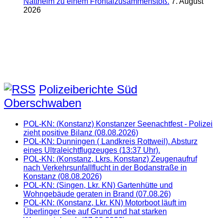
Nattheim zu einem Frontalzusammenstoß.
7. August
2026
Polizeiberichte Süd
Oberschwaben
POL-KN: (Konstanz) Konstanzer Seenachtfest - Polizei
zieht positive Bilanz (08.08.2026)
POL-KN: Dunningen ( Landkreis Rottweil). Absturz
eines Ultraleichtflugzeuges (13:37 Uhr).
POL-KN: (Konstanz, Lkrs. Konstanz) Zeugenaufruf
nach Verkehrsunfallflucht in der Bodanstraße in
Konstanz (08.08.2026)
POL-KN: (Singen, Lkr. KN) Gartenhütte und
Wohngebäude geraten in Brand (07.08.26)
POL-KN: (Konstanz, Lkr. KN) Motorboot läuft im
Überlinger See auf Grund und hat starken