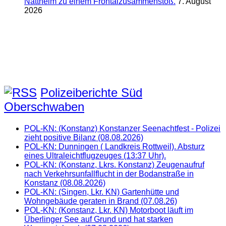
Nattheim zu einem Frontalzusammenstoß.
7. August
2026
Polizeiberichte Süd
Oberschwaben
POL-KN: (Konstanz) Konstanzer Seenachtfest - Polizei
zieht positive Bilanz (08.08.2026)
POL-KN: Dunningen ( Landkreis Rottweil). Absturz
eines Ultraleichtflugzeuges (13:37 Uhr).
POL-KN: (Konstanz, Lkrs. Konstanz) Zeugenaufruf
nach Verkehrsunfallflucht in der Bodanstraße in
Konstanz (08.08.2026)
POL-KN: (Singen, Lkr. KN) Gartenhütte und
Wohngebäude geraten in Brand (07.08.26)
POL-KN: (Konstanz, Lkr. KN) Motorboot läuft im
Überlinger See auf Grund und hat starken