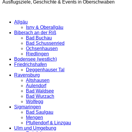
Ausflugsziele, Geschichte & Events in Oberschwaben
Allgäu
Isny & Oberallgäu
Biberach an der Riß
Bad Buchau
Bad Schussenried
Ochsenhausen
Riedlingen
Bodensee (westlich)
Friedrichshafen
Deggenhauser Tal
Ravensburg
Altshausen
Aulendorf
Bad Waldsee
Bad Wurzach
Wolfegg
Sigmaringen
Bad Saulgau
Mengen
Pfullendorf & Linzgau
Ulm und Umgebung