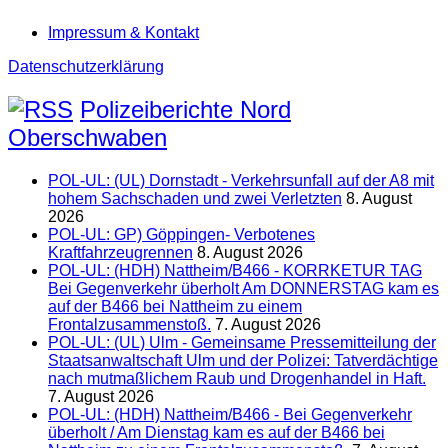
Impressum & Kontakt
Datenschutzerklärung
Polizeiberichte Nord
Oberschwaben
POL-UL: (UL) Dornstadt - Verkehrsunfall auf der A8 mit
hohem Sachschaden und zwei Verletzten
8. August
2026
POL-UL: GP) Göppingen- Verbotenes
Kraftfahrzeugrennen
8. August 2026
POL-UL: (HDH) Nattheim/B466 - KORRKETUR TAG
Bei Gegenverkehr überholt Am DONNERSTAG kam es
auf der B466 bei Nattheim zu einem
Frontalzusammenstoß.
7. August 2026
POL-UL: (UL) Ulm - Gemeinsame Pressemitteilung der
Staatsanwaltschaft Ulm und der Polizei: Tatverdächtige
nach mutmaßlichem Raub und Drogenhandel in Haft.
7. August 2026
POL-UL: (HDH) Nattheim/B466 - Bei Gegenverkehr
überholt / Am Dienstag kam es auf der B466 bei