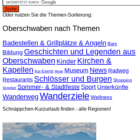
Oder nutzen Sie die Themen-Sortierung:
Oberschwaben nach Themen
Badestellen & Grillplätze & Angeln
Bars
Geschichten und Legenden aus
Bildung
Oberschwaben
Kirchen &
Kinder
Kapellen
News
Museum
Radweg
Kur-Events
Mode
Schlösser und Burgen
Restaurants
Shopping
Sommer- & Stadtfeste
Sport
Unterkünfte
Skigebiet
Wanderziele
Wanderweg
Wellness
Schnäppchen-Kurzurlaub finden - alle Regionen!