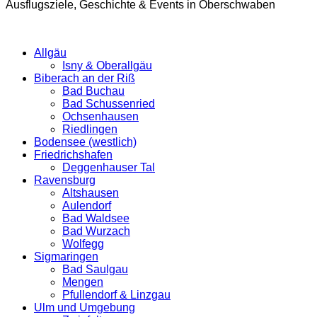
Ausflugsziele, Geschichte & Events in Oberschwaben
Allgäu
Isny & Oberallgäu
Biberach an der Riß
Bad Buchau
Bad Schussenried
Ochsenhausen
Riedlingen
Bodensee (westlich)
Friedrichshafen
Deggenhauser Tal
Ravensburg
Altshausen
Aulendorf
Bad Waldsee
Bad Wurzach
Wolfegg
Sigmaringen
Bad Saulgau
Mengen
Pfullendorf & Linzgau
Ulm und Umgebung