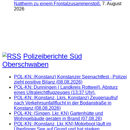
Nattheim zu einem Frontalzusammenstoß.
7. August
2026
Polizeiberichte Süd
Oberschwaben
POL-KN: (Konstanz) Konstanzer Seenachtfest - Polizei
zieht positive Bilanz (08.08.2026)
POL-KN: Dunningen ( Landkreis Rottweil). Absturz
eines Ultraleichtflugzeuges (13:37 Uhr).
POL-KN: (Konstanz, Lkrs. Konstanz) Zeugenaufruf
nach Verkehrsunfallflucht in der Bodanstraße in
Konstanz (08.08.2026)
POL-KN: (Singen, Lkr. KN) Gartenhütte und
Wohngebäude geraten in Brand (07.08.26)
POL-KN: (Konstanz, Lkr. KN) Motorboot läuft im
Überlinger See auf Grund und hat starken