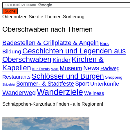
Oder nutzen Sie die Themen-Sortierung:
Oberschwaben nach Themen
Badestellen & Grillplätze & Angeln
Bars
Geschichten und Legenden aus
Bildung
Oberschwaben
Kirchen &
Kinder
Kapellen
News
Museum
Radweg
Kur-Events
Mode
Schlösser und Burgen
Restaurants
Shopping
Sommer- & Stadtfeste
Sport
Unterkünfte
Skigebiet
Wanderziele
Wanderweg
Wellness
Schnäppchen-Kurzurlaub finden - alle Regionen!