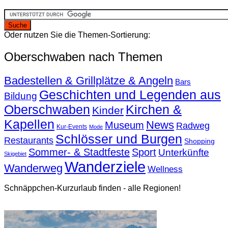
Oder nutzen Sie die Themen-Sortierung:
Oberschwaben nach Themen
Badestellen & Grillplätze & Angeln
Bars
Geschichten und Legenden aus
Bildung
Oberschwaben
Kirchen &
Kinder
Kapellen
News
Museum
Radweg
Kur-Events
Mode
Schlösser und Burgen
Restaurants
Shopping
Sommer- & Stadtfeste
Sport
Unterkünfte
Skigebiet
Wanderziele
Wanderweg
Wellness
Schnäppchen-Kurzurlaub finden - alle Regionen!