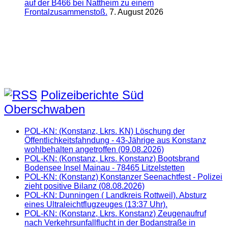
auf der B466 bei Nattheim zu einem
Frontalzusammenstoß.
7. August 2026
Polizeiberichte Süd
Oberschwaben
POL-KN: (Konstanz, Lkrs. KN) Löschung der
Öffentlichkeitsfahndung - 43-Jährige aus Konstanz
wohlbehalten angetroffen (09.08.2026)
POL-KN: (Konstanz, Lkrs. Konstanz) Bootsbrand
Bodensee Insel Mainau - 78465 Litzelstetten
POL-KN: (Konstanz) Konstanzer Seenachtfest - Polizei
zieht positive Bilanz (08.08.2026)
POL-KN: Dunningen ( Landkreis Rottweil). Absturz
eines Ultraleichtflugzeuges (13:37 Uhr).
POL-KN: (Konstanz, Lkrs. Konstanz) Zeugenaufruf
nach Verkehrsunfallflucht in der Bodanstraße in