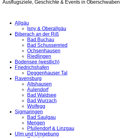
Ausflugsziele, Geschichte & Events in Oberschwaben
Allgäu
Isny & Oberallgäu
Biberach an der Riß
Bad Buchau
Bad Schussenried
Ochsenhausen
Riedlingen
Bodensee (westlich)
Friedrichshafen
Deggenhauser Tal
Ravensburg
Altshausen
Aulendorf
Bad Waldsee
Bad Wurzach
Wolfegg
Sigmaringen
Bad Saulgau
Mengen
Pfullendorf & Linzgau
Ulm und Umgebung