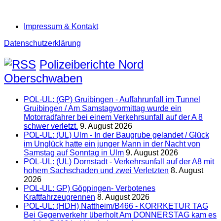
Impressum & Kontakt
Datenschutzerklärung
Polizeiberichte Nord
Oberschwaben
POL-UL: (GP) Gruibingen - Auffahrunfall im Tunnel
Gruibingen / Am Samstagvormittag wurde ein
Motorradfahrer bei einem Verkehrsunfall auf der A 8
schwer verletzt.
9. August 2026
POL-UL: (UL) Ulm - In der Baugrube gelandet / Glück
im Unglück hatte ein junger Mann in der Nacht von
Samstag auf Sonntag in Ulm
9. August 2026
POL-UL: (UL) Dornstadt - Verkehrsunfall auf der A8 mit
hohem Sachschaden und zwei Verletzten
8. August
2026
POL-UL: GP) Göppingen- Verbotenes
Kraftfahrzeugrennen
8. August 2026
POL-UL: (HDH) Nattheim/B466 - KORRKETUR TAG
Bei Gegenverkehr überholt Am DONNERSTAG kam es