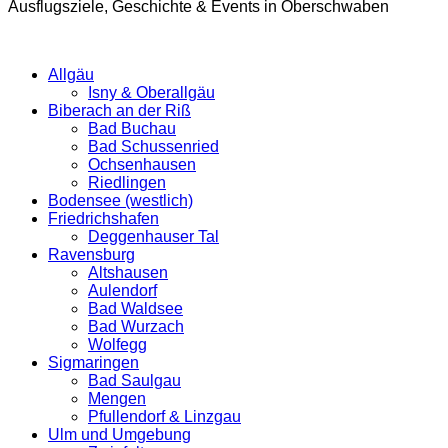
Ausflugsziele, Geschichte & Events in Oberschwaben
Allgäu
Isny & Oberallgäu
Biberach an der Riß
Bad Buchau
Bad Schussenried
Ochsenhausen
Riedlingen
Bodensee (westlich)
Friedrichshafen
Deggenhauser Tal
Ravensburg
Altshausen
Aulendorf
Bad Waldsee
Bad Wurzach
Wolfegg
Sigmaringen
Bad Saulgau
Mengen
Pfullendorf & Linzgau
Ulm und Umgebung