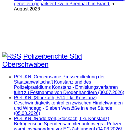
geriet ein geparkter Lkw in Birenbach in Brand.
5.
August 2026
Polizeiberichte Süd
Oberschwaben
POL-KN: Gemeinsame Pressemitteilung der
Staatsanwaltschaft Konstanz und des
Polizeipräsidiums Konstanz - Ermittlungsverfahren
führt zu Festnahme von Drogenhändlern (30.07.2026)
POL-KN: (Stockach, B14, Lkr. Konstanz)
Geschwindigkeitskontrollen zwischen Hindelwangen
und Windegg - Sieben Verstöße in einer Stunde
(05.08.2026)
POL-KN: (Radolfzell, Stockach, Lkr. Konstanz)
Betrügerische Spendensammler unterwegs - Polizei
warnt insbesondere vor EC-Zahlungen! (04.08.2026)