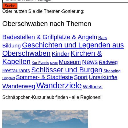
Oder nutzen Sie die Themen-Sortierung:
Oberschwaben nach Themen
Badestellen & Grillplätze & Angeln
Bars
Geschichten und Legenden aus
Bildung
Oberschwaben
Kirchen &
Kinder
Kapellen
News
Museum
Radweg
Kur-Events
Mode
Schlösser und Burgen
Restaurants
Shopping
Sommer- & Stadtfeste
Sport
Unterkünfte
Skigebiet
Wanderziele
Wanderweg
Wellness
Schnäppchen-Kurzurlaub finden - alle Regionen!