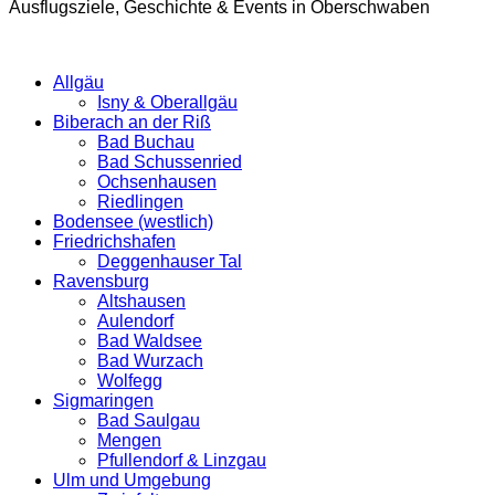
Ausflugsziele, Geschichte & Events in Oberschwaben
Allgäu
Isny & Oberallgäu
Biberach an der Riß
Bad Buchau
Bad Schussenried
Ochsenhausen
Riedlingen
Bodensee (westlich)
Friedrichshafen
Deggenhauser Tal
Ravensburg
Altshausen
Aulendorf
Bad Waldsee
Bad Wurzach
Wolfegg
Sigmaringen
Bad Saulgau
Mengen
Pfullendorf & Linzgau
Ulm und Umgebung