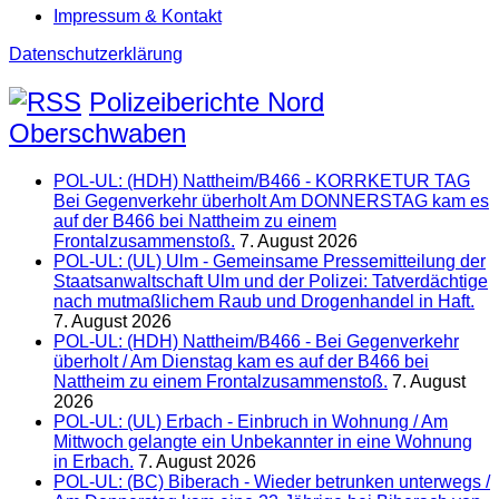
Impressum & Kontakt
Datenschutzerklärung
Polizeiberichte Nord
Oberschwaben
POL-UL: (HDH) Nattheim/B466 - KORRKETUR TAG
Bei Gegenverkehr überholt Am DONNERSTAG kam es
auf der B466 bei Nattheim zu einem
Frontalzusammenstoß.
7. August 2026
POL-UL: (UL) Ulm - Gemeinsame Pressemitteilung der
Staatsanwaltschaft Ulm und der Polizei: Tatverdächtige
nach mutmaßlichem Raub und Drogenhandel in Haft.
7. August 2026
POL-UL: (HDH) Nattheim/B466 - Bei Gegenverkehr
überholt / Am Dienstag kam es auf der B466 bei
Nattheim zu einem Frontalzusammenstoß.
7. August
2026
POL-UL: (UL) Erbach - Einbruch in Wohnung / Am
Mittwoch gelangte ein Unbekannter in eine Wohnung
in Erbach.
7. August 2026
POL-UL: (BC) Biberach - Wieder betrunken unterwegs /