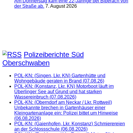
Am Donnerstag kam eine 22-Jährige bei Biberach von
der Straße ab.
7. August 2026
Polizeiberichte Süd
Oberschwaben
POL-KN: (Singen, Lkr. KN) Gartenhütte und
Wohngebäude geraten in Brand (07.08.26)
POL-KN: (Konstanz, Lkr. KN) Motorboot läuft im
Überlinger See auf Grund und hat starken
Wassereinbruch (07.08.2026)
POL-KN: (Oberndorf am Neckar / Lkr. Rottweil)
Unbekannte brechen in Gartenhäuser einer
Kleingartenanlage ein: Polizei bittet um Hinweise
(06.08.2026)
POL-KN: (Gaienhofen, Lkr. Konstanz) Schmierereien
an der Schlossschule (06.08.2026)