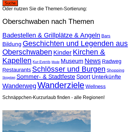
Oder nutzen Sie die Themen-Sortierung:
Oberschwaben nach Themen
Badestellen & Grillplätze & Angeln
Bars
Geschichten und Legenden aus
Bildung
Oberschwaben
Kirchen &
Kinder
Kapellen
News
Museum
Radweg
Kur-Events
Mode
Schlösser und Burgen
Restaurants
Shopping
Sommer- & Stadtfeste
Sport
Unterkünfte
Skigebiet
Wanderziele
Wanderweg
Wellness
Schnäppchen-Kurzurlaub finden - alle Regionen!