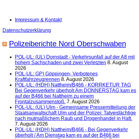
Impressum & Kontakt
Datenschutzerklärung
Polizeiberichte Nord Oberschwaben
POL-UL: (UL) Dornstadt - Verkehrsunfall auf der A8 mit
hohem Sachschaden und zwei Verletzten
8. August
2026
POL-UL: GP) Göppingen- Verbotenes
Kraftfahrzeugrennen
8. August 2026
POL-UL: (HDH) Nattheim/B466 - KORRKETUR TAG
Bei Gegenverkehr überholt Am DONNERSTAG kam es
auf der B466 bei Nattheim zu einem
Frontalzusammenstoß.
7. August 2026
POL-UL: (UL) Ulm - Gemeinsame Pressemitteilung der
Staatsanwaltschaft Ulm und der Polizei: Tatverdächtige
nach mutmaßlichem Raub und Drogenhandel in Haft.
7. August 2026
POL-UL: (HDH) Nattheim/B466 - Bei Gegenverkehr
überholt / Am Dienstag kam es auf der B466 bei