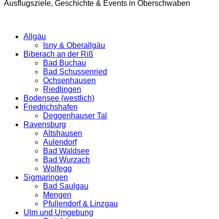
Ausflugsziele, Geschichte & Events in Oberschwaben
Allgäu
Isny & Oberallgäu
Biberach an der Riß
Bad Buchau
Bad Schussenried
Ochsenhausen
Riedlingen
Bodensee (westlich)
Friedrichshafen
Deggenhauser Tal
Ravensburg
Altshausen
Aulendorf
Bad Waldsee
Bad Wurzach
Wolfegg
Sigmaringen
Bad Saulgau
Mengen
Pfullendorf & Linzgau
Ulm und Umgebung