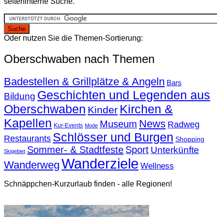
seiteninterne Suche.
Oder nutzen Sie die Themen-Sortierung:
Oberschwaben nach Themen
Badestellen & Grillplätze & Angeln
Bars
Geschichten und Legenden aus
Bildung
Oberschwaben
Kirchen &
Kinder
Kapellen
News
Museum
Radweg
Kur-Events
Mode
Schlösser und Burgen
Restaurants
Shopping
Sommer- & Stadtfeste
Sport
Unterkünfte
Skigebiet
Wanderziele
Wanderweg
Wellness
Schnäppchen-Kurzurlaub finden - alle Regionen!