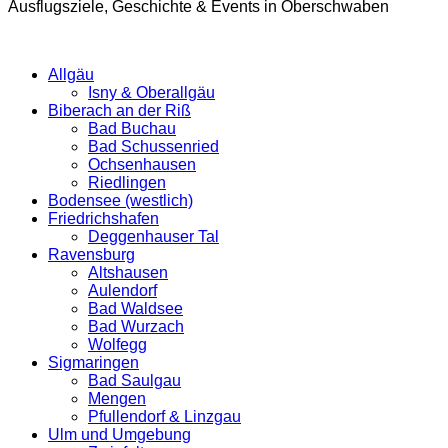
Ausflugsziele, Geschichte & Events in Oberschwaben
Allgäu
Isny & Oberallgäu
Biberach an der Riß
Bad Buchau
Bad Schussenried
Ochsenhausen
Riedlingen
Bodensee (westlich)
Friedrichshafen
Deggenhauser Tal
Ravensburg
Altshausen
Aulendorf
Bad Waldsee
Bad Wurzach
Wolfegg
Sigmaringen
Bad Saulgau
Mengen
Pfullendorf & Linzgau
Ulm und Umgebung