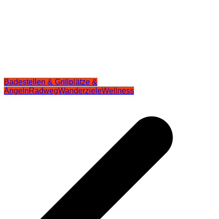
Badestellen & Grillplätze &
Angeln
Radweg
Wanderziele
Wellness
Beitragsnavigation