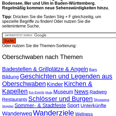
Bodensee, Iller und Ulm in Baden-Württemberg.
Regelmäßig kommen neue Sehenswürdigkeiten hinzu.
Tipp
: Drücken Sie die Tasten Strg + F gleichzeitig, um
spezielle Begriffe zu finden! Oder nutzen Sie die
seiteninterne Suche.
Oder nutzen Sie die Themen-Sortierung:
Oberschwaben nach Themen
Badestellen & Grillplätze & Angeln
Bars
Geschichten und Legenden aus
Bildung
Oberschwaben
Kirchen &
Kinder
Kapellen
News
Museum
Radweg
Kur-Events
Mode
Schlösser und Burgen
Restaurants
Shopping
Sommer- & Stadtfeste
Sport
Unterkünfte
Skigebiet
Wanderziele
Wanderweg
Wellness