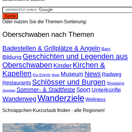
Oder nutzen Sie die Themen-Sortierung:
Oberschwaben nach Themen
Badestellen & Grillplätze & Angeln
Bars
Geschichten und Legenden aus
Bildung
Oberschwaben
Kirchen &
Kinder
Kapellen
News
Museum
Radweg
Kur-Events
Mode
Schlösser und Burgen
Restaurants
Shopping
Sommer- & Stadtfeste
Sport
Unterkünfte
Skigebiet
Wanderziele
Wanderweg
Wellness
Schnäppchen-Kurzurlaub finden - alle Regionen!