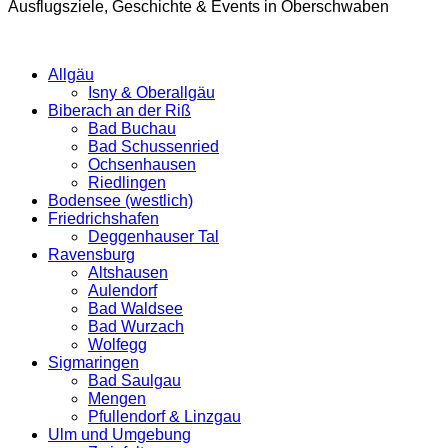
Ausflugsziele, Geschichte & Events in Oberschwaben
Allgäu
Isny & Oberallgäu
Biberach an der Riß
Bad Buchau
Bad Schussenried
Ochsenhausen
Riedlingen
Bodensee (westlich)
Friedrichshafen
Deggenhauser Tal
Ravensburg
Altshausen
Aulendorf
Bad Waldsee
Bad Wurzach
Wolfegg
Sigmaringen
Bad Saulgau
Mengen
Pfullendorf & Linzgau
Ulm und Umgebung