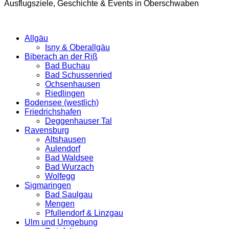
Ausflugsziele, Geschichte & Events in Oberschwaben
Allgäu
Isny & Oberallgäu
Biberach an der Riß
Bad Buchau
Bad Schussenried
Ochsenhausen
Riedlingen
Bodensee (westlich)
Friedrichshafen
Deggenhauser Tal
Ravensburg
Altshausen
Aulendorf
Bad Waldsee
Bad Wurzach
Wolfegg
Sigmaringen
Bad Saulgau
Mengen
Pfullendorf & Linzgau
Ulm und Umgebung