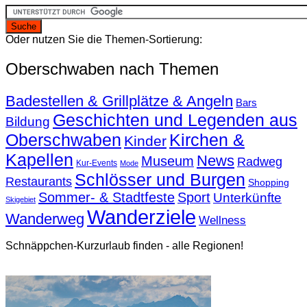
Oder nutzen Sie die Themen-Sortierung:
Oberschwaben nach Themen
Badestellen & Grillplätze & Angeln
Bars
Geschichten und Legenden aus
Bildung
Oberschwaben
Kirchen &
Kinder
Kapellen
News
Museum
Radweg
Kur-Events
Mode
Schlösser und Burgen
Restaurants
Shopping
Sommer- & Stadtfeste
Sport
Unterkünfte
Skigebiet
Wanderziele
Wanderweg
Wellness
Schnäppchen-Kurzurlaub finden - alle Regionen!