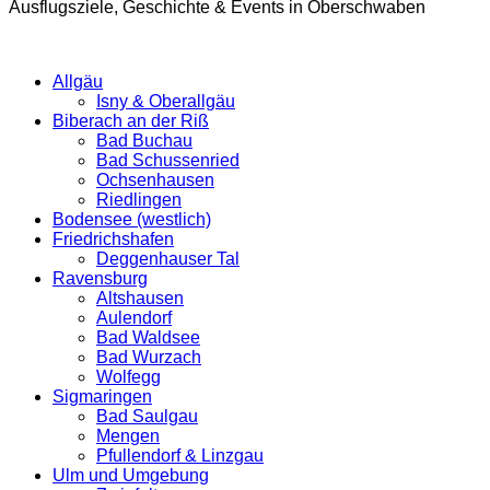
Ausflugsziele, Geschichte & Events in Oberschwaben
Allgäu
Isny & Oberallgäu
Biberach an der Riß
Bad Buchau
Bad Schussenried
Ochsenhausen
Riedlingen
Bodensee (westlich)
Friedrichshafen
Deggenhauser Tal
Ravensburg
Altshausen
Aulendorf
Bad Waldsee
Bad Wurzach
Wolfegg
Sigmaringen
Bad Saulgau
Mengen
Pfullendorf & Linzgau
Ulm und Umgebung