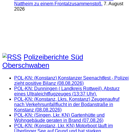
Nattheim zu einem Frontalzusammenstoß.
7. August
2026
Polizeiberichte Süd
Oberschwaben
POL-KN: (Konstanz) Konstanzer Seenachtfest - Polizei
zieht positive Bilanz (08.08.2026)
POL-KN: Dunningen ( Landkreis Rottweil). Absturz
eines Ultraleichtflugzeuges (13:37 Uhr).
POL-KN: (Konstanz, Lkrs. Konstanz) Zeugenaufruf
nach Verkehrsunfallflucht in der Bodanstraße in
Konstanz (08.08.2026)
POL-KN: (Singen, Lkr. KN) Gartenhütte und
Wohngebäude geraten in Brand (07.08.26)
POL-KN: (Konstanz, Lkr. KN) Motorboot läuft im
Überlinger See auf Grund und hat starken