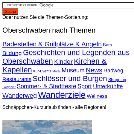
Oder nutzen Sie die Themen-Sortierung:
Oberschwaben nach Themen
Badestellen & Grillplätze & Angeln
Bars
Geschichten und Legenden aus
Bildung
Oberschwaben
Kirchen &
Kinder
Kapellen
News
Museum
Radweg
Kur-Events
Mode
Schlösser und Burgen
Restaurants
Shopping
Sommer- & Stadtfeste
Sport
Unterkünfte
Skigebiet
Wanderziele
Wanderweg
Wellness
Schnäppchen-Kurzurlaub finden - alle Regionen!