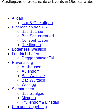
Ausflugsziele, Geschichte & Events in Oberschwaben
Allgäu
Isny & Oberallgäu
Biberach an der Riß
Bad Buchau
Bad Schussenried
Ochsenhausen
Riedlingen
Bodensee (westlich)
Friedrichshafen
Deggenhauser Tal
Ravensburg
Altshausen
Aulendorf
Bad Waldsee
Bad Wurzach
Wolfegg
Sigmaringen
Bad Saulgau
Mengen
Pfullendorf & Linzgau
Ulm und Umgebung