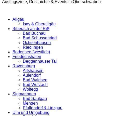
Ausflugsziele, Geschichte & Events in Oberschwaben
Allgäu
Isny & Oberallgäu
Biberach an der Riß
Bad Buchau
Bad Schussenried
Ochsenhausen
Riedlingen
Bodensee (westlich)
Friedrichshafen
Deggenhauser Tal
Ravensburg
Altshausen
Aulendorf
Bad Waldsee
Bad Wurzach
Wolfegg
Sigmaringen
Bad Saulgau
Mengen
Pfullendorf & Linzgau
Ulm und Umgebung