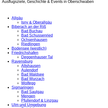
Ausflugsziele, Geschichte & Events in Oberschwaben
Allgäu
Isny & Oberallgäu
Biberach an der Riß
Bad Buchau
Bad Schussenried
Ochsenhausen
Riedlingen
Bodensee (westlich)
Friedrichshafen
Deggenhauser Tal
Ravensburg
Altshausen
Aulendorf
Bad Waldsee
Bad Wurzach
Wolfegg
Sigmaringen
Bad Saulgau
Mengen
Pfullendorf & Linzgau
Ulm und Umgebung