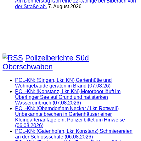
Am Donnerstag kam eine 22-Jährige bei Biberach von
der Straße ab.
7. August 2026
Polizeiberichte Süd
Oberschwaben
POL-KN: (Singen, Lkr. KN) Gartenhütte und
Wohngebäude geraten in Brand (07.08.26)
POL-KN: (Konstanz, Lkr. KN) Motorboot läuft im
Überlinger See auf Grund und hat starken
Wassereinbruch (07.08.2026)
POL-KN: (Oberndorf am Neckar / Lkr. Rottweil)
Unbekannte brechen in Gartenhäuser einer
Kleingartenanlage ein: Polizei bittet um Hinweise
(06.08.2026)
POL-KN: (Gaienhofen, Lkr. Konstanz) Schmierereien
an der Schlossschule (06.08.2026)