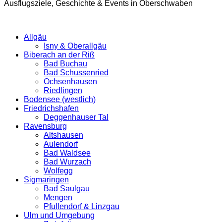
Ausflugsziele, Geschichte & Events in Oberschwaben
Allgäu
Isny & Oberallgäu
Biberach an der Riß
Bad Buchau
Bad Schussenried
Ochsenhausen
Riedlingen
Bodensee (westlich)
Friedrichshafen
Deggenhauser Tal
Ravensburg
Altshausen
Aulendorf
Bad Waldsee
Bad Wurzach
Wolfegg
Sigmaringen
Bad Saulgau
Mengen
Pfullendorf & Linzgau
Ulm und Umgebung