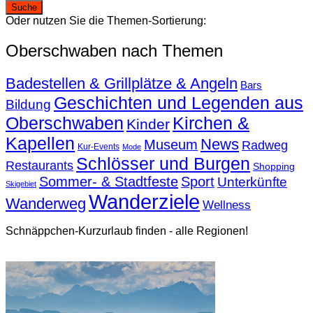
Oder nutzen Sie die Themen-Sortierung:
Oberschwaben nach Themen
Badestellen & Grillplätze & Angeln
Bars
Geschichten und Legenden aus
Bildung
Oberschwaben
Kirchen &
Kinder
Kapellen
News
Museum
Radweg
Kur-Events
Mode
Schlösser und Burgen
Restaurants
Shopping
Sommer- & Stadtfeste
Sport
Unterkünfte
Skigebiet
Wanderziele
Wanderweg
Wellness
Schnäppchen-Kurzurlaub finden - alle Regionen!