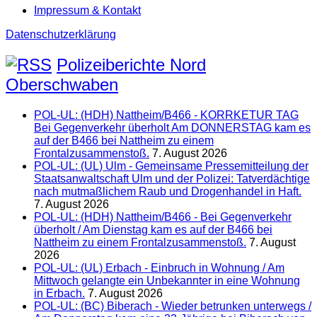
Impressum & Kontakt
Datenschutzerklärung
Polizeiberichte Nord
Oberschwaben
POL-UL: (HDH) Nattheim/B466 - KORRKETUR TAG
Bei Gegenverkehr überholt Am DONNERSTAG kam es
auf der B466 bei Nattheim zu einem
Frontalzusammenstoß.
7. August 2026
POL-UL: (UL) Ulm - Gemeinsame Pressemitteilung der
Staatsanwaltschaft Ulm und der Polizei: Tatverdächtige
nach mutmaßlichem Raub und Drogenhandel in Haft.
7. August 2026
POL-UL: (HDH) Nattheim/B466 - Bei Gegenverkehr
überholt / Am Dienstag kam es auf der B466 bei
Nattheim zu einem Frontalzusammenstoß.
7. August
2026
POL-UL: (UL) Erbach - Einbruch in Wohnung / Am
Mittwoch gelangte ein Unbekannter in eine Wohnung
in Erbach.
7. August 2026
POL-UL: (BC) Biberach - Wieder betrunken unterwegs /