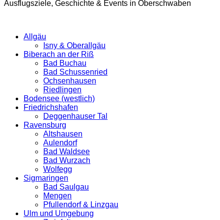
Ausflugsziele, Geschichte & Events in Oberschwaben
Allgäu
Isny & Oberallgäu
Biberach an der Riß
Bad Buchau
Bad Schussenried
Ochsenhausen
Riedlingen
Bodensee (westlich)
Friedrichshafen
Deggenhauser Tal
Ravensburg
Altshausen
Aulendorf
Bad Waldsee
Bad Wurzach
Wolfegg
Sigmaringen
Bad Saulgau
Mengen
Pfullendorf & Linzgau
Ulm und Umgebung