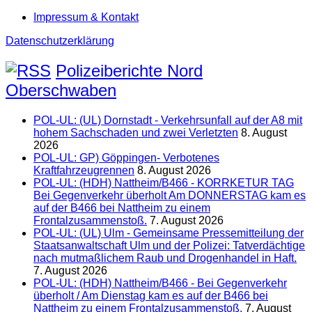
Impressum & Kontakt
Datenschutzerklärung
Polizeiberichte Nord
Oberschwaben
POL-UL: (UL) Dornstadt - Verkehrsunfall auf der A8 mit
hohem Sachschaden und zwei Verletzten
8. August
2026
POL-UL: GP) Göppingen- Verbotenes
Kraftfahrzeugrennen
8. August 2026
POL-UL: (HDH) Nattheim/B466 - KORRKETUR TAG
Bei Gegenverkehr überholt Am DONNERSTAG kam es
auf der B466 bei Nattheim zu einem
Frontalzusammenstoß.
7. August 2026
POL-UL: (UL) Ulm - Gemeinsame Pressemitteilung der
Staatsanwaltschaft Ulm und der Polizei: Tatverdächtige
nach mutmaßlichem Raub und Drogenhandel in Haft.
7. August 2026
POL-UL: (HDH) Nattheim/B466 - Bei Gegenverkehr
überholt / Am Dienstag kam es auf der B466 bei
Nattheim zu einem Frontalzusammenstoß.
7. August