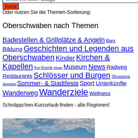
Oder nutzen Sie die Themen-Sortierung:
Oberschwaben nach Themen
Badestellen & Grillplätze & Angeln
Bars
Geschichten und Legenden aus
Bildung
Oberschwaben
Kirchen &
Kinder
Kapellen
News
Museum
Radweg
Kur-Events
Mode
Schlösser und Burgen
Restaurants
Shopping
Sommer- & Stadtfeste
Sport
Unterkünfte
Skigebiet
Wanderziele
Wanderweg
Wellness
Schnäppchen-Kurzurlaub finden - alle Regionen!