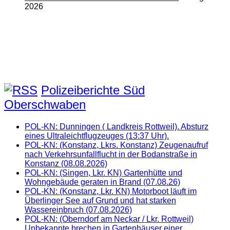
2026
Polizeiberichte Süd
Oberschwaben
POL-KN: Dunningen ( Landkreis Rottweil). Absturz
eines Ultraleichtflugzeuges (13:37 Uhr).
POL-KN: (Konstanz, Lkrs. Konstanz) Zeugenaufruf
nach Verkehrsunfallflucht in der Bodanstraße in
Konstanz (08.08.2026)
POL-KN: (Singen, Lkr. KN) Gartenhütte und
Wohngebäude geraten in Brand (07.08.26)
POL-KN: (Konstanz, Lkr. KN) Motorboot läuft im
Überlinger See auf Grund und hat starken
Wassereinbruch (07.08.2026)
POL-KN: (Oberndorf am Neckar / Lkr. Rottweil)
Unbekannte brechen in Gartenhäuser einer