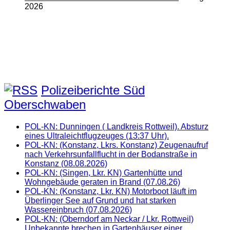
2026
Polizeiberichte Süd
Oberschwaben
POL-KN: Dunningen ( Landkreis Rottweil). Absturz
eines Ultraleichtflugzeuges (13:37 Uhr).
POL-KN: (Konstanz, Lkrs. Konstanz) Zeugenaufruf
nach Verkehrsunfallflucht in der Bodanstraße in
Konstanz (08.08.2026)
POL-KN: (Singen, Lkr. KN) Gartenhütte und
Wohngebäude geraten in Brand (07.08.26)
POL-KN: (Konstanz, Lkr. KN) Motorboot läuft im
Überlinger See auf Grund und hat starken
Wassereinbruch (07.08.2026)
POL-KN: (Oberndorf am Neckar / Lkr. Rottweil)
Unbekannte brechen in Gartenhäuser einer