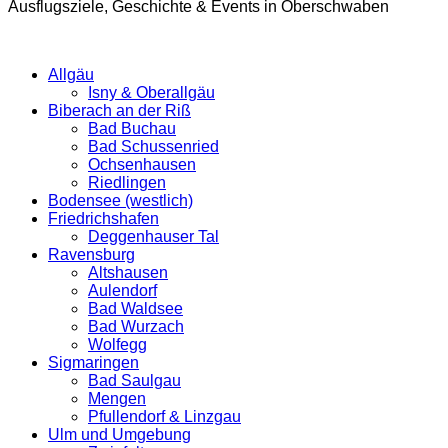
Ausflugsziele, Geschichte & Events in Oberschwaben
Allgäu
Isny & Oberallgäu
Biberach an der Riß
Bad Buchau
Bad Schussenried
Ochsenhausen
Riedlingen
Bodensee (westlich)
Friedrichshafen
Deggenhauser Tal
Ravensburg
Altshausen
Aulendorf
Bad Waldsee
Bad Wurzach
Wolfegg
Sigmaringen
Bad Saulgau
Mengen
Pfullendorf & Linzgau
Ulm und Umgebung