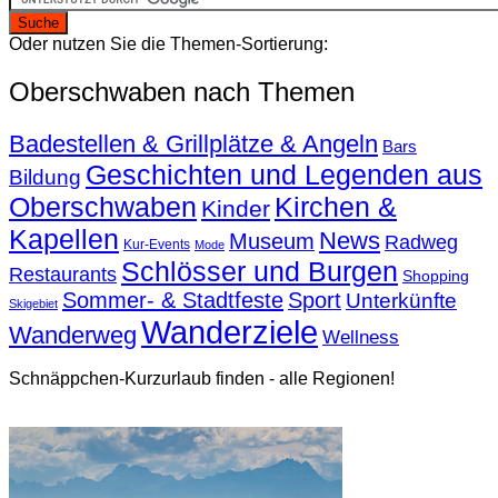
Oder nutzen Sie die Themen-Sortierung:
Oberschwaben nach Themen
Badestellen & Grillplätze & Angeln
Bars
Geschichten und Legenden aus
Bildung
Oberschwaben
Kirchen &
Kinder
Kapellen
News
Museum
Radweg
Kur-Events
Mode
Schlösser und Burgen
Restaurants
Shopping
Sommer- & Stadtfeste
Sport
Unterkünfte
Skigebiet
Wanderziele
Wanderweg
Wellness
Schnäppchen-Kurzurlaub finden - alle Regionen!