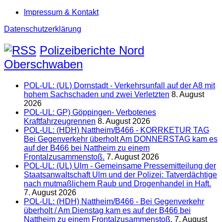
Impressum & Kontakt
Datenschutzerklärung
Polizeiberichte Nord
Oberschwaben
POL-UL: (UL) Dornstadt - Verkehrsunfall auf der A8 mit
hohem Sachschaden und zwei Verletzten
8. August
2026
POL-UL: GP) Göppingen- Verbotenes
Kraftfahrzeugrennen
8. August 2026
POL-UL: (HDH) Nattheim/B466 - KORRKETUR TAG
Bei Gegenverkehr überholt Am DONNERSTAG kam es
auf der B466 bei Nattheim zu einem
Frontalzusammenstoß.
7. August 2026
POL-UL: (UL) Ulm - Gemeinsame Pressemitteilung der
Staatsanwaltschaft Ulm und der Polizei: Tatverdächtige
nach mutmaßlichem Raub und Drogenhandel in Haft.
7. August 2026
POL-UL: (HDH) Nattheim/B466 - Bei Gegenverkehr
überholt / Am Dienstag kam es auf der B466 bei
Nattheim zu einem Frontalzusammenstoß.
7. August