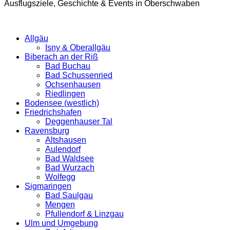
Ausflugsziele, Geschichte & Events in Oberschwaben
Allgäu
Isny & Oberallgäu
Biberach an der Riß
Bad Buchau
Bad Schussenried
Ochsenhausen
Riedlingen
Bodensee (westlich)
Friedrichshafen
Deggenhauser Tal
Ravensburg
Altshausen
Aulendorf
Bad Waldsee
Bad Wurzach
Wolfegg
Sigmaringen
Bad Saulgau
Mengen
Pfullendorf & Linzgau
Ulm und Umgebung