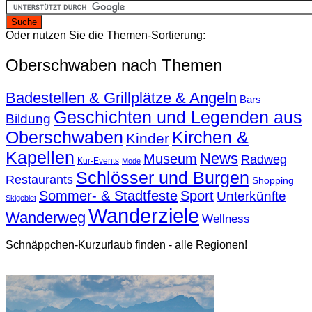
Oder nutzen Sie die Themen-Sortierung:
Oberschwaben nach Themen
Badestellen & Grillplätze & Angeln
Bars
Geschichten und Legenden aus
Bildung
Oberschwaben
Kirchen &
Kinder
Kapellen
News
Museum
Radweg
Kur-Events
Mode
Schlösser und Burgen
Restaurants
Shopping
Sommer- & Stadtfeste
Sport
Unterkünfte
Skigebiet
Wanderziele
Wanderweg
Wellness
Schnäppchen-Kurzurlaub finden - alle Regionen!