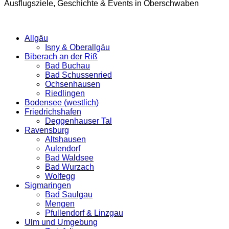
Ausflugsziele, Geschichte & Events in Oberschwaben
Allgäu
Isny & Oberallgäu
Biberach an der Riß
Bad Buchau
Bad Schussenried
Ochsenhausen
Riedlingen
Bodensee (westlich)
Friedrichshafen
Deggenhauser Tal
Ravensburg
Altshausen
Aulendorf
Bad Waldsee
Bad Wurzach
Wolfegg
Sigmaringen
Bad Saulgau
Mengen
Pfullendorf & Linzgau
Ulm und Umgebung