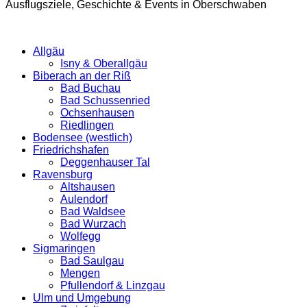
Ausflugsziele, Geschichte & Events in Oberschwaben
Allgäu
Isny & Oberallgäu
Biberach an der Riß
Bad Buchau
Bad Schussenried
Ochsenhausen
Riedlingen
Bodensee (westlich)
Friedrichshafen
Deggenhauser Tal
Ravensburg
Altshausen
Aulendorf
Bad Waldsee
Bad Wurzach
Wolfegg
Sigmaringen
Bad Saulgau
Mengen
Pfullendorf & Linzgau
Ulm und Umgebung