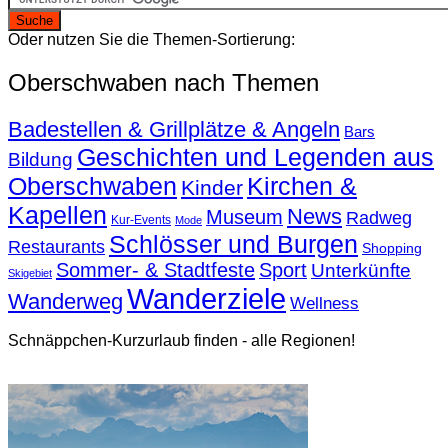
Oder nutzen Sie die Themen-Sortierung:
Oberschwaben nach Themen
Badestellen & Grillplätze & Angeln
Bars
Geschichten und Legenden aus
Bildung
Oberschwaben
Kirchen &
Kinder
Kapellen
News
Museum
Radweg
Kur-Events
Mode
Schlösser und Burgen
Restaurants
Shopping
Sommer- & Stadtfeste
Sport
Unterkünfte
Skigebiet
Wanderziele
Wanderweg
Wellness
Schnäppchen-Kurzurlaub finden - alle Regionen!