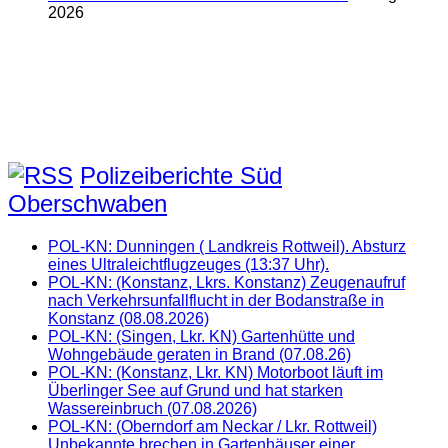
2026
Polizeiberichte Süd
Oberschwaben
POL-KN: Dunningen ( Landkreis Rottweil). Absturz
eines Ultraleichtflugzeuges (13:37 Uhr).
POL-KN: (Konstanz, Lkrs. Konstanz) Zeugenaufruf
nach Verkehrsunfallflucht in der Bodanstraße in
Konstanz (08.08.2026)
POL-KN: (Singen, Lkr. KN) Gartenhütte und
Wohngebäude geraten in Brand (07.08.26)
POL-KN: (Konstanz, Lkr. KN) Motorboot läuft im
Überlinger See auf Grund und hat starken
Wassereinbruch (07.08.2026)
POL-KN: (Oberndorf am Neckar / Lkr. Rottweil)
Unbekannte brechen in Gartenhäuser einer