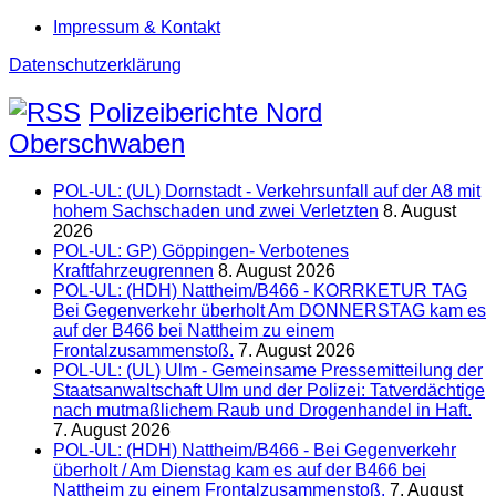
Impressum & Kontakt
Datenschutzerklärung
Polizeiberichte Nord
Oberschwaben
POL-UL: (UL) Dornstadt - Verkehrsunfall auf der A8 mit
hohem Sachschaden und zwei Verletzten
8. August
2026
POL-UL: GP) Göppingen- Verbotenes
Kraftfahrzeugrennen
8. August 2026
POL-UL: (HDH) Nattheim/B466 - KORRKETUR TAG
Bei Gegenverkehr überholt Am DONNERSTAG kam es
auf der B466 bei Nattheim zu einem
Frontalzusammenstoß.
7. August 2026
POL-UL: (UL) Ulm - Gemeinsame Pressemitteilung der
Staatsanwaltschaft Ulm und der Polizei: Tatverdächtige
nach mutmaßlichem Raub und Drogenhandel in Haft.
7. August 2026
POL-UL: (HDH) Nattheim/B466 - Bei Gegenverkehr
überholt / Am Dienstag kam es auf der B466 bei
Nattheim zu einem Frontalzusammenstoß.
7. August