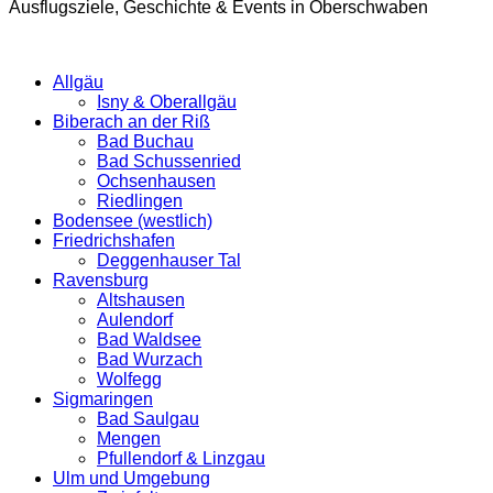
Ausflugsziele, Geschichte & Events in Oberschwaben
Allgäu
Isny & Oberallgäu
Biberach an der Riß
Bad Buchau
Bad Schussenried
Ochsenhausen
Riedlingen
Bodensee (westlich)
Friedrichshafen
Deggenhauser Tal
Ravensburg
Altshausen
Aulendorf
Bad Waldsee
Bad Wurzach
Wolfegg
Sigmaringen
Bad Saulgau
Mengen
Pfullendorf & Linzgau
Ulm und Umgebung