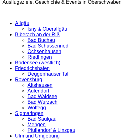
Ausflugsziele, Geschichte & Events in Oberschwaben
Allgäu
Isny & Oberallgäu
Biberach an der Riß
Bad Buchau
Bad Schussenried
Ochsenhausen
Riedlingen
Bodensee (westlich)
Friedrichshafen
Deggenhauser Tal
Ravensburg
Altshausen
Aulendorf
Bad Waldsee
Bad Wurzach
Wolfegg
Sigmaringen
Bad Saulgau
Mengen
Pfullendorf & Linzgau
Ulm und Umgebung