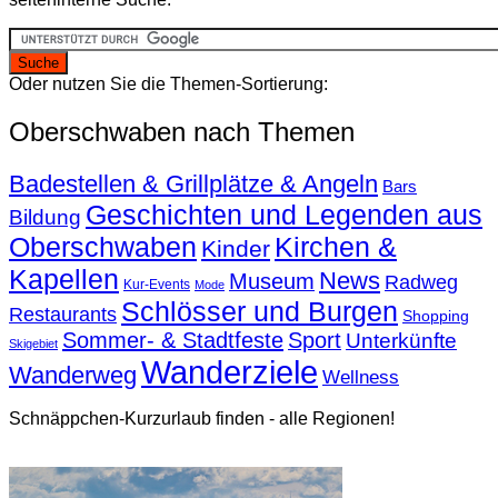
Oder nutzen Sie die Themen-Sortierung:
Oberschwaben nach Themen
Badestellen & Grillplätze & Angeln
Bars
Geschichten und Legenden aus
Bildung
Oberschwaben
Kirchen &
Kinder
Kapellen
News
Museum
Radweg
Kur-Events
Mode
Schlösser und Burgen
Restaurants
Shopping
Sommer- & Stadtfeste
Sport
Unterkünfte
Skigebiet
Wanderziele
Wanderweg
Wellness
Schnäppchen-Kurzurlaub finden - alle Regionen!