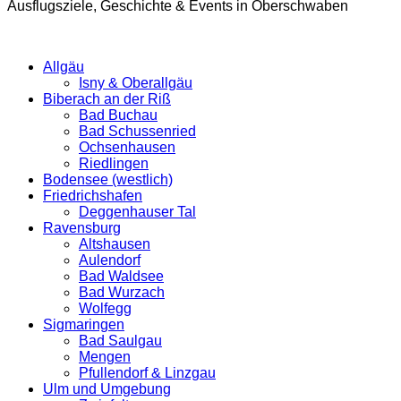
Ausflugsziele, Geschichte & Events in Oberschwaben
Allgäu
Isny & Oberallgäu
Biberach an der Riß
Bad Buchau
Bad Schussenried
Ochsenhausen
Riedlingen
Bodensee (westlich)
Friedrichshafen
Deggenhauser Tal
Ravensburg
Altshausen
Aulendorf
Bad Waldsee
Bad Wurzach
Wolfegg
Sigmaringen
Bad Saulgau
Mengen
Pfullendorf & Linzgau
Ulm und Umgebung