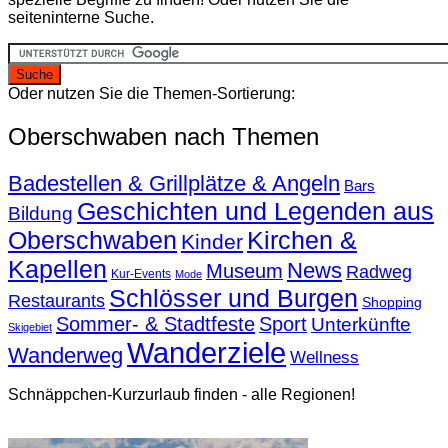
seiteninterne Suche.
Oder nutzen Sie die Themen-Sortierung:
Oberschwaben nach Themen
Badestellen & Grillplätze & Angeln
Bars
Geschichten und Legenden aus
Bildung
Oberschwaben
Kirchen &
Kinder
Kapellen
News
Museum
Radweg
Kur-Events
Mode
Schlösser und Burgen
Restaurants
Shopping
Sommer- & Stadtfeste
Sport
Unterkünfte
Skigebiet
Wanderziele
Wanderweg
Wellness
Schnäppchen-Kurzurlaub finden - alle Regionen!