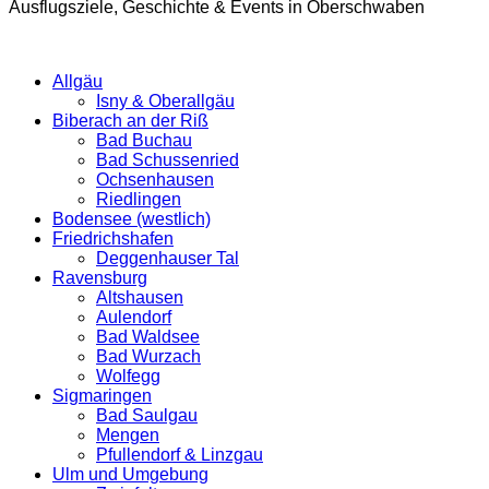
Ausflugsziele, Geschichte & Events in Oberschwaben
Allgäu
Isny & Oberallgäu
Biberach an der Riß
Bad Buchau
Bad Schussenried
Ochsenhausen
Riedlingen
Bodensee (westlich)
Friedrichshafen
Deggenhauser Tal
Ravensburg
Altshausen
Aulendorf
Bad Waldsee
Bad Wurzach
Wolfegg
Sigmaringen
Bad Saulgau
Mengen
Pfullendorf & Linzgau
Ulm und Umgebung