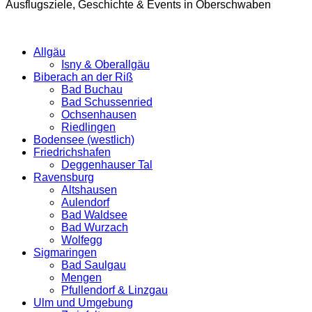
Ausflugsziele, Geschichte & Events in Oberschwaben
Allgäu
Isny & Oberallgäu
Biberach an der Riß
Bad Buchau
Bad Schussenried
Ochsenhausen
Riedlingen
Bodensee (westlich)
Friedrichshafen
Deggenhauser Tal
Ravensburg
Altshausen
Aulendorf
Bad Waldsee
Bad Wurzach
Wolfegg
Sigmaringen
Bad Saulgau
Mengen
Pfullendorf & Linzgau
Ulm und Umgebung