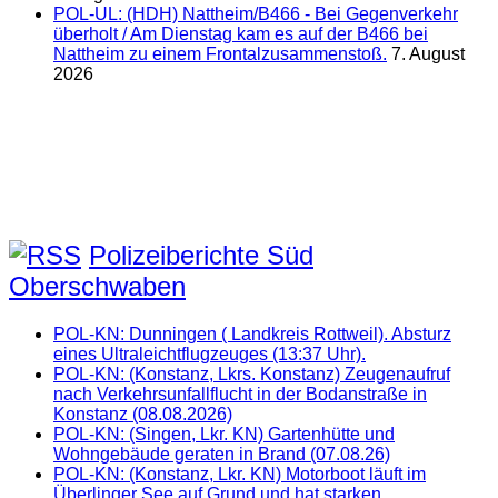
POL-UL: (HDH) Nattheim/B466 - Bei Gegenverkehr
überholt / Am Dienstag kam es auf der B466 bei
Nattheim zu einem Frontalzusammenstoß.
7. August
2026
Polizeiberichte Süd
Oberschwaben
POL-KN: Dunningen ( Landkreis Rottweil). Absturz
eines Ultraleichtflugzeuges (13:37 Uhr).
POL-KN: (Konstanz, Lkrs. Konstanz) Zeugenaufruf
nach Verkehrsunfallflucht in der Bodanstraße in
Konstanz (08.08.2026)
POL-KN: (Singen, Lkr. KN) Gartenhütte und
Wohngebäude geraten in Brand (07.08.26)
POL-KN: (Konstanz, Lkr. KN) Motorboot läuft im
Überlinger See auf Grund und hat starken