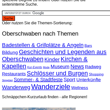
seiteninterne Suche.
Oder nutzen Sie die Themen-Sortierung:
Oberschwaben nach Themen
Badestellen & Grillplätze & Angeln
Bars
Geschichten und Legenden aus
Bildung
Oberschwaben
Kirchen &
Kinder
Kapellen
News
Museum
Radweg
Kur-Events
Mode
Schlösser und Burgen
Restaurants
Shopping
Sommer- & Stadtfeste
Sport
Unterkünfte
Skigebiet
Wanderziele
Wanderweg
Wellness
Schnäppchen-Kurzurlaub finden - alle Regionen!