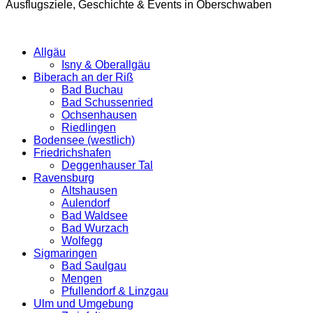
Ausflugsziele, Geschichte & Events in Oberschwaben
Allgäu
Isny & Oberallgäu
Biberach an der Riß
Bad Buchau
Bad Schussenried
Ochsenhausen
Riedlingen
Bodensee (westlich)
Friedrichshafen
Deggenhauser Tal
Ravensburg
Altshausen
Aulendorf
Bad Waldsee
Bad Wurzach
Wolfegg
Sigmaringen
Bad Saulgau
Mengen
Pfullendorf & Linzgau
Ulm und Umgebung