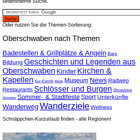
seiteninterne Suche.
Oder nutzen Sie die Themen-Sortierung:
Oberschwaben nach Themen
Badestellen & Grillplätze & Angeln
Bars
Geschichten und Legenden aus
Bildung
Oberschwaben
Kirchen &
Kinder
Kapellen
News
Museum
Radweg
Kur-Events
Mode
Schlösser und Burgen
Restaurants
Shopping
Sommer- & Stadtfeste
Sport
Unterkünfte
Skigebiet
Wanderziele
Wanderweg
Wellness
Schnäppchen-Kurzurlaub finden - alle Regionen!