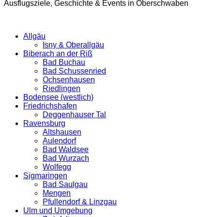
Ausflugsziele, Geschichte & Events in Oberschwaben
Allgäu
Isny & Oberallgäu
Biberach an der Riß
Bad Buchau
Bad Schussenried
Ochsenhausen
Riedlingen
Bodensee (westlich)
Friedrichshafen
Deggenhauser Tal
Ravensburg
Altshausen
Aulendorf
Bad Waldsee
Bad Wurzach
Wolfegg
Sigmaringen
Bad Saulgau
Mengen
Pfullendorf & Linzgau
Ulm und Umgebung