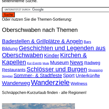
seiteninterne Suche.
Oder nutzen Sie die Themen-Sortierung:
Oberschwaben nach Themen
Badestellen & Grillplätze & Angeln
Bars
Geschichten und Legenden aus
Bildung
Oberschwaben
Kirchen &
Kinder
Kapellen
News
Museum
Radweg
Kur-Events
Mode
Schlösser und Burgen
Restaurants
Shopping
Sommer- & Stadtfeste
Sport
Unterkünfte
Skigebiet
Wanderziele
Wanderweg
Wellness
Schnäppchen-Kurzurlaub finden - alle Regionen!