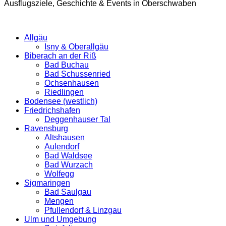
Ausflugsziele, Geschichte & Events in Oberschwaben
Allgäu
Isny & Oberallgäu
Biberach an der Riß
Bad Buchau
Bad Schussenried
Ochsenhausen
Riedlingen
Bodensee (westlich)
Friedrichshafen
Deggenhauser Tal
Ravensburg
Altshausen
Aulendorf
Bad Waldsee
Bad Wurzach
Wolfegg
Sigmaringen
Bad Saulgau
Mengen
Pfullendorf & Linzgau
Ulm und Umgebung