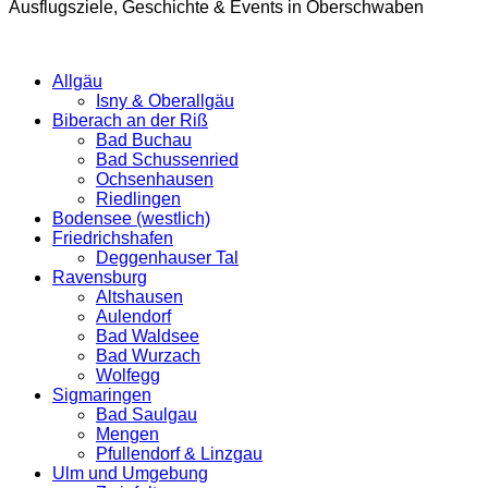
Ausflugsziele, Geschichte & Events in Oberschwaben
Allgäu
Isny & Oberallgäu
Biberach an der Riß
Bad Buchau
Bad Schussenried
Ochsenhausen
Riedlingen
Bodensee (westlich)
Friedrichshafen
Deggenhauser Tal
Ravensburg
Altshausen
Aulendorf
Bad Waldsee
Bad Wurzach
Wolfegg
Sigmaringen
Bad Saulgau
Mengen
Pfullendorf & Linzgau
Ulm und Umgebung