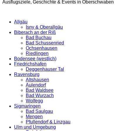
Ausflugsziele, Geschichte & Events in Oberschwaben
Allgäu
Isny & Oberallgäu
Biberach an der Riß
Bad Buchau
Bad Schussenried
Ochsenhausen
Riedlingen
Bodensee (westlich)
Friedrichshafen
Deggenhauser Tal
Ravensburg
Altshausen
Aulendorf
Bad Waldsee
Bad Wurzach
Wolfegg
Sigmaringen
Bad Saulgau
Mengen
Pfullendorf & Linzgau
Ulm und Umgebung